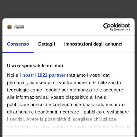
Consenso
Dettagli
Impostazioni degli annunci
In
Uso responsabile dei dati
Noi e
i nostri 1022 partner
trattiamo i vostri dati
personali, ad esempio il vostro numero IP, utilizzando
ORGANIZZAZIONE
tecnologie come i cookie per memorizzare e accedere
alle informazioni sul vostro dispositivo al fine di
GOVERNANCE
pubblicare annunci e contenuti personalizzati, misurare
gli annunci e i contenuti, ricercare il pubblico e sviluppare
COMMISSIONI
i servizi. Avete la possibilità di scegliere chi utilizza i
vostri dati e per quali scopi. Le vostre scelte in materia di
UFFICI E STRUTTURE DI SERVIZIO
privacy sono applicabili solo su questa proprietà digitale