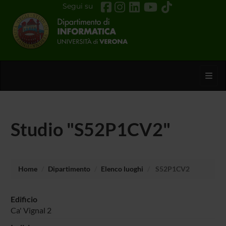
Segui su
Toggl
Studio "S52P1CV2"
Home
Dipartimento
Elenco luoghi
S52P1CV2
Edificio
Ca' Vignal 2