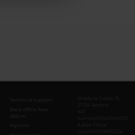
Strada le Grazie 15
Technical support
37134 Verona
Back office Area -
VAT
dbErw
number01541040232
Italian Fiscal
MyUnivr
Code93009870234