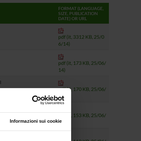
FORMAT (LANGUAGE,
SIZE, PUBLICATION
DATE) OR URL
pdf (it, 3312 KB, 25/0
6/14)
pdf (it, 173 KB, 25/06/
14)
l
pdf (it, 170 KB, 25/06/
14)
pdf (it, 153 KB, 25/06/
Informazioni sui cookie
14)
srl