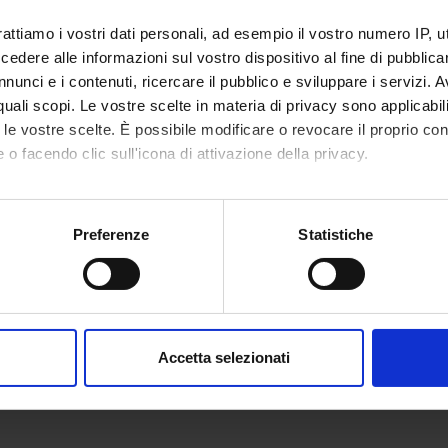
rattiamo i vostri dati personali, ad esempio il vostro numero IP, 
dere alle informazioni sul vostro dispositivo al fine di pubblica
re EDALab srl
Brochure EDALab srl
nunci e i contenuti, ricercare il pubblico e sviluppare i servizi. A
r quali scopi. Le vostre scelte in materia di privacy sono applicabi
to le vostre scelte. È possibile modificare o revocare il proprio 
re eVS srl
Brochure eVS srl
 o facendo clic sull'icona di attivazione della privacy.
mo anche:
tation of Computer Science Park
Presentation of Comp
oni sulla tua posizione geografica, con un'approssimazione di qu
Preferenze
Statistiche
spositivo, scansionandolo attivamente alla ricerca di caratteristich
aborati i tuoi dati personali e imposta le tue preferenze nella
s
consenso in qualsiasi momento dalla Dichiarazione sui cookie.
Accetta selezionati
nalizzare contenuti ed annunci, per fornire funzionalità dei socia
inoltre informazioni sul modo in cui utilizzi il nostro sito con i n
icità e social media, i quali potrebbero combinarle con altre inform