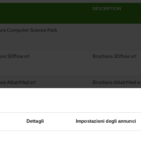
DESCRIPTION
re Computer Science Park
re 3Dflow srl
Brochure 3Dflow srl
re AltairMed srl
Brochure AltairMed sr
re BBZ srl
Brochure BBZ srl
Dettagli
Impostazioni degli annunci
re D-Nest Web srl
Brochure D-Nest Web 