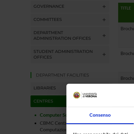
GOVERNANCE
TITLE
COMMITTEES
Brochu
DEPARTMENT
ADMINISTRATION OFFICES
STUDENT ADMINISTRATION
Brochu
OFFICES
DEPARTMENT FACILITIES
Brochu
LIBRARIES
CENTRES
Brochu
Computer Science Park
Consenso
CBMC Centro di BioMedicina
Brochu
Computazionale