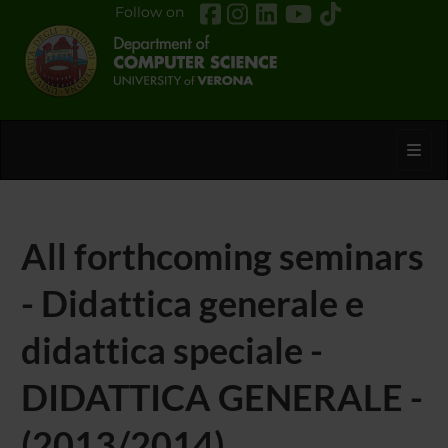
Follow on
Toggl
All forthcoming seminars
- Didattica generale e
didattica speciale -
DIDATTICA GENERALE -
(2013/2014)