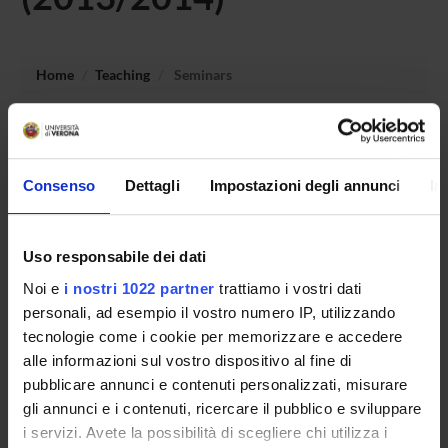
Home
Teaching
Seminars
No recent seminar found relating to teaching Didattica
generale e didattica speciale.
Consenso
Dettagli
Impostazioni degli annunci
In
STUDYING
Uso responsabile dei dati
Noi e
i nostri 1022 partner
trattiamo i vostri dati
COURSES
personali, ad esempio il vostro numero IP, utilizzando
PHD PROGRAMMES AND POSTGRADUATE
tecnologie come i cookie per memorizzare e accedere
TRAINING
alle informazioni sul vostro dispositivo al fine di
pubblicare annunci e contenuti personalizzati, misurare
Contacts
gli annunci e i contenuti, ricercare il pubblico e sviluppare
i servizi. Avete la possibilità di scegliere chi utilizza i
People