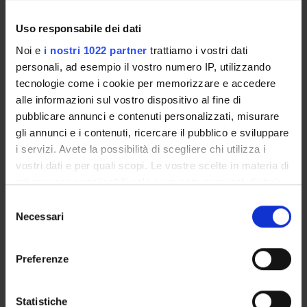
Uso responsabile dei dati
Noi e
i nostri 1022 partner
trattiamo i vostri dati
ATTIVITÀ
personali, ad esempio il vostro numero IP, utilizzando
tecnologie come i cookie per memorizzare e accedere
AREE DI RICERCA
alle informazioni sul vostro dispositivo al fine di
pubblicare annunci e contenuti personalizzati, misurare
GRUPPI DI RICERCA
gli annunci e i contenuti, ricercare il pubblico e sviluppare
DOTTORATI DI RICERCA
i servizi. Avete la possibilità di scegliere chi utilizza i
vostri dati e per quali scopi. Le vostre scelte in materia di
STRUTTURE
privacy sono applicabili solo su questa proprietà digitale
in cui avete effettuato le vostre scelte. È possibile
Selezione
BIBLIOTECHE
modificare o revocare il proprio consenso in qualsiasi
Necessari
del
momento dalla Dichiarazione sui cookie o facendo clic
consenso
CENTRI
sull'icona di attivazione della privacy.
Preferenze
LABORATORI
Con il tuo consenso, vorremmo anche:
raccogliere informazioni sulla tua posizione
SPIN OFF E AZIENDE
Statistiche