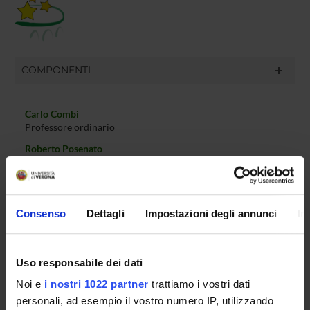
COMPONENTI
Carlo Combi
Professore ordinario
Roberto Posenato
Professore associato
Matteo Mantovani
Ricercatore a tempo determinato
Consenso
Dettagli
Impostazioni degli annunci
In
Barbara Oliboni
Professore associato
Pietro Sala
Uso responsabile dei dati
Professore associato
Noi e
i nostri 1022 partner
trattiamo i vostri dati
personali, ad esempio il vostro numero IP, utilizzando