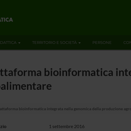
IDATTICA
TERRITORIO E SOCIETÀ
PERSONE
CON
ttaforma bioinformatica int
oalimentare
ttaforma bioinformatica integrata nella genomica della produzione agr
izio
1 settembre 2016