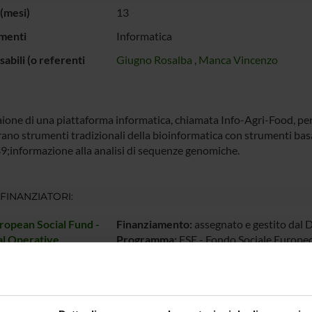
(mesi)
13
menti
Informatica
abili (o referenti
Giugno Rosalba
,
Manca Vincenzo
aione di una piattaforma informatica, chiamata Info-Agri-Food, per 
rano strumenti tradizionali della bioinformatica con strumenti basa
9;informazione alla analisi di sequenze genomiche.
 FINANZIATORI:
ropean Social Fund -
Finanziamento:
assegnato e gestito dal 
al Operative
Programma:
FSE - Fondo Sociale Europe
m 2014/2020
ECIPANTI AL PROGETTO