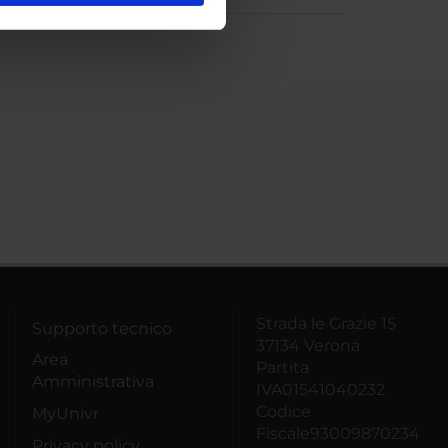
ostri partner che si occupano
azioni che hai fornito loro o
Strada le Grazie 15
Supporto tecnico
37134 Verona
Area
Partita
Amministrativa
IVA01541040232
Codice
MyUnivr
Fiscale93009870234
Privacy policy