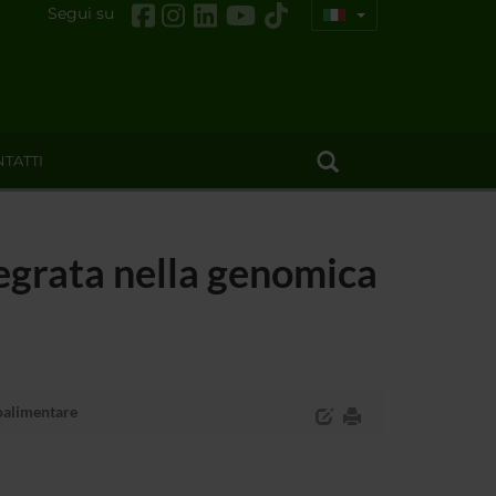
Segui su
TATTI
egrata nella genomica
oalimentare