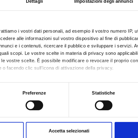
Dettagli
Impostazioni degli annunci
zo Bonnici
Vincenz
a Giugno
Professore ordinario
rattiamo i vostri dati personali, ad esempio il vostro numero IP, 
dere alle informazioni sul vostro dispositivo al fine di pubblica
nunci e i contenuti, ricercare il pubblico e sviluppare i servizi. A
ABORATORI ESTERNI
r quali scopi. Le vostre scelte in materia di privacy sono applicabi
to le vostre scelte. È possibile modificare o revocare il proprio 
al Genomics
s.r.l.
Confagri
 o facendo clic sull'icona di attivazione della privacy.
tori verona servizi
s.r.l.
mo anche:
ConfCom
oni sulla tua posizione geografica, con un'approssimazione di qu
Preferenze
Statistiche
spositivo, scansionandolo attivamente alla ricerca di caratteristich
aborati i tuoi dati personali e imposta le tue preferenze nella
s
DI RICERCA COINVOLTE DAL PROGETTO
consenso in qualsiasi momento dalla Dichiarazione sui cookie.
ormatica e informatica medica
Accetta selezionati
nd medical sciences
nalizzare contenuti ed annunci, per fornire funzionalità dei socia