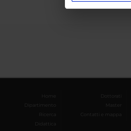
nostro traffico. Condividiamo 
di analisi dei dati web, pubbl
che hanno raccolto dal tuo uti
Home
Dottorati
Dipartimento
Master
Ricerca
Contatti e mappa
Didattica