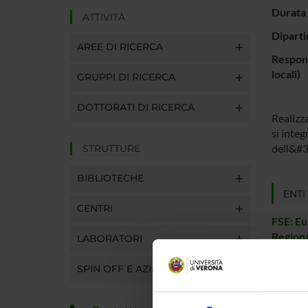
Durata 
ATTIVITÀ
Diparti
AREE DI RICERCA
Respons
locali)
GRUPPI DI RICERCA
DOTTORATI DI RICERCA
Realizz
si integ
dell&#3
STRUTTURE
BIBLIOTECHE
ENTI
CENTRI
FSE: Eu
Region
LABORATORI
Progra
SPIN OFF E AZIENDE
PART