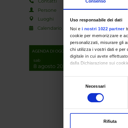
Contatti
Consenso
Vincen
Persone
Luoghi
Uso responsabile dei dati
Rosalb
Calendario
Noi e
i nostri 1022 partner
t
cookie per memorizzare e acce
personalizzati, misurare gli an
COLL
chi utilizza i vostri dati e pe
AGENDA DI OGGI
digitale in cui avete effettua
Person
sab
dalla Dichiarazione sui cookie
8 agosto 2026
Agricol
Con il tuo consenso, vorrem
Selezione
raccogliere informazi
Necessari
del
Identificare il tuo di
consenso
digitali).
Approfondisci come vengono el
AREE 
modificare o ritirare il tuo 
Bioinf
Rifiuta
Life a
Utilizziamo i cookie per perso