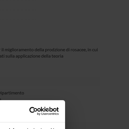
il miglioramento della prodzione di rosacee, in cui
ti sulla applicazione della teoria
Dipartimento
o