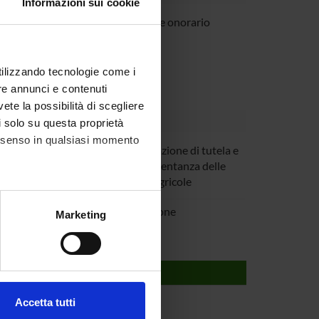
Informazioni sui cookie
o Manca
Professore onorario
utilizzando tecnologie come i
re annunci e contenuti
vete la possibilità di scegliere
li solo su questa proprietà
consenso in qualsiasi momento
coltura Verona
Organizzazione di tutela e
di rappresentanza delle
imprese agricole
mercio Verona
Associazione
alche metro,
Marketing
e specifiche (impronte
ezione dettagli
. Puoi
Accetta tutti
l media e per analizzare il