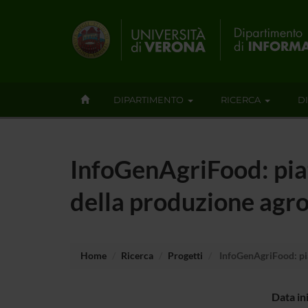
DIPARTIMENTO
RICERCA
D
InfoGenAgriFood: pia
della produzione agr
Home
Ricerca
Progetti
InfoGenAgriFood: pia
Data in