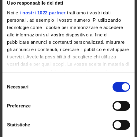
Uso responsabile dei dati
ORGANIZATION
Noi e
i nostri 1022 partner
trattiamo i vostri dati
personali, ad esempio il vostro numero IP, utilizzando
GOVERNANCE
tecnologie come i cookie per memorizzare e accedere
alle informazioni sul vostro dispositivo al fine di
COMMITTEES
pubblicare annunci e contenuti personalizzati, misurare
gli annunci e i contenuti, ricercare il pubblico e sviluppare
DEPARTMENT ADMINISTRATION OFFICES
i servizi. Avete la possibilità di scegliere chi utilizza i
STUDENT ADMINISTRATION OFFICES
vostri dati e per quali scopi. Le vostre scelte in materia di
privacy sono applicabili solo su questa proprietà digitale
DEPARTMENT FACILITIES
in cui avete effettuato le vostre scelte. È possibile
Selezione
modificare o revocare il proprio consenso in qualsiasi
Necessari
del
LIBRARIES
momento dalla Dichiarazione sui cookie o facendo clic
consenso
sull'icona di attivazione della privacy.
CENTRES
Preferenze
Con il tuo consenso, vorremmo anche:
LABORATORIES
raccogliere informazioni sulla tua posizione
Statistiche
geografica, con un'approssimazione di qualche
SPIN OFF AND COMPANIES