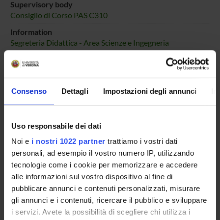
Supervisory body
Consiglio di Corso PAS C310
Information
Segreteria Didattica - Area Scienze e Ingegneria
Location
VERONA
Main Department
Consenso
Dettagli
Impostazioni degli annunci
In
Computer Science
Macro area
Natural Sciences and Engineering
Uso responsabile dei dati
Noi e
i nostri 1022 partner
trattiamo i vostri dati
personali, ad esempio il vostro numero IP, utilizzando
tecnologie come i cookie per memorizzare e accedere
alle informazioni sul vostro dispositivo al fine di
Overview
pubblicare annunci e contenuti personalizzati, misurare
Enrolment Policy
gli annunci e i contenuti, ricercare il pubblico e sviluppare
Courses
i servizi. Avete la possibilità di scegliere chi utilizza i