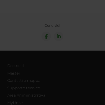
Condividi
Dottorati
Master
Contatti e mappa
Supporto tecnico
Area Amministrativa
MyUnivr