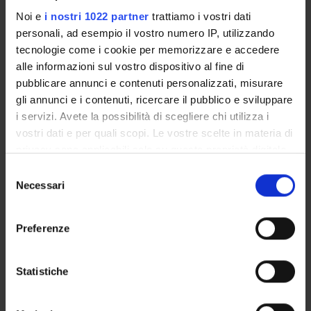
COLLABORATORI ESTERNI
Noi e
i nostri 1022 partner
trattiamo i vostri dati
personali, ad esempio il vostro numero IP, utilizzando
University Hospital Meyer Firenze
tecnologie come i cookie per memorizzare e accedere
University Hospital Meyer Firenze
alle informazioni sul vostro dispositivo al fine di
pubblicare annunci e contenuti personalizzati, misurare
gli annunci e i contenuti, ricercare il pubblico e sviluppare
AREE DI RICERCA COINVOLTE DAL PROGETTO
i servizi. Avete la possibilità di scegliere chi utilizza i
vostri dati e per quali scopi. Le vostre scelte in materia di
Bioinformatica e informatica medica
privacy sono applicabili solo su questa proprietà digitale
Life and medical sciences
in cui avete effettuato le vostre scelte. È possibile
Selezione
modificare o revocare il proprio consenso in qualsiasi
Necessari
del
momento dalla Dichiarazione sui cookie o facendo clic
consenso
sull'icona di attivazione della privacy.
Preferenze
ATTIVITÀ
Con il tuo consenso, vorremmo anche:
AREE DI RICERCA
raccogliere informazioni sulla tua posizione
Statistiche
geografica, con un'approssimazione di qualche
GRUPPI DI RICERCA
metro,