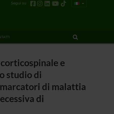
Segui su
TATTI
 corticospinale e
o studio di
omarcatori di malattia
recessiva di