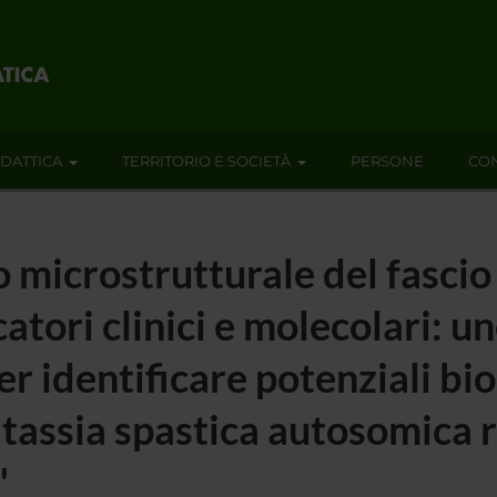
IDATTICA
TERRITORIO E SOCIETÀ
PERSONE
CON
 microstrutturale del fascio
tori clinici e molecolari: un
r identificare potenziali bi
 atassia spastica autosomica 
"