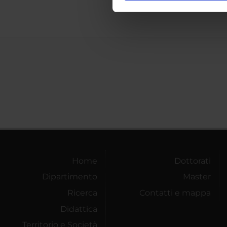
nostro traffico. Condividiamo 
di analisi dei dati web, pubbl
che hanno raccolto dal tuo uti
Home
Dottorati
Dipartimento
Master
Ricerca
Contatti e mappa
Didattica
Territorio e Società