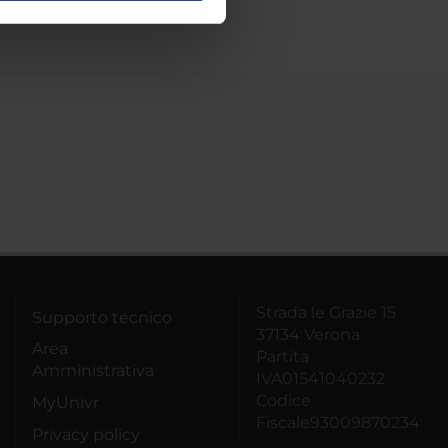
ostri partner che si occupano
azioni che hai fornito loro o
Strada le Grazie 15
Supporto tecnico
37134 Verona
Area
Partita
Amministrativa
IVA01541040232
Codice
MyUnivr
Fiscale93009870234
Privacy policy