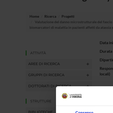
Home
Ricerca
Progetti
Valutazione del danno microstrutturale del fascio c
biomarcatori di malattia in pazienti affetti da atassi
Data in
Durata 
ATTIVITÀ
Diparti
AREE DI RICERCA
Respons
locali)
GRUPPI DI RICERCA
DOTTORATI DI RICERCA
ENTI
STRUTTURE
Universi
Napoli 
BIBLIOTECHE
Consenso