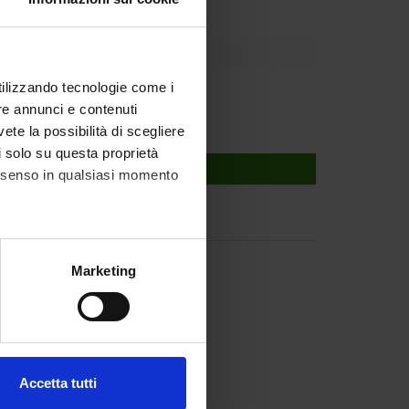
utilizzando tecnologie come i
re annunci e contenuti
vete la possibilità di scegliere
li solo su questa proprietà
consenso in qualsiasi momento
alche metro,
Marketing
e specifiche (impronte
ezione dettagli
. Puoi
Accetta tutti
l media e per analizzare il