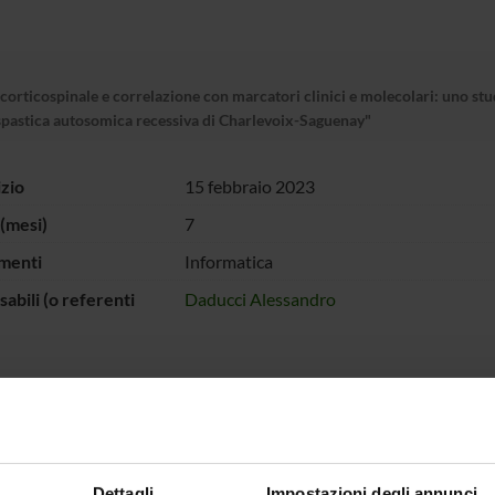
orticospinale e correlazione con marcatori clinici e molecolari: uno stud
a spastica autosomica recessiva di Charlevoix-Saguenay"
izio
15 febbraio 2023
(mesi)
7
menti
Informatica
abili (o referenti
Daducci Alessandro
 FINANZIATORI:
tà degli Studi di
Finanziamento:
assegnato e gestito dal 
“Federico II”
Dettagli
Impostazioni degli annunci