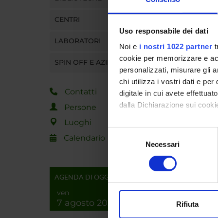
CENTRI
PART
Uso responsabile dei dati
LABORATORI
Noi e
i nostri 1022 partner
t
Alessa
cookie per memorizzare e acce
SPIN OFF E AZIENDE
personalizzati, misurare gli an
chi utilizza i vostri dati e pe
AREE 
Contatti
digitale in cui avete effettua
dalla Dichiarazione sui cookie
Persone
Bioinf
Life a
Luoghi
Con il tuo consenso, vorrem
Selezione
Calendario
raccogliere informazi
Necessari
del
Identificare il tuo di
consenso
digitali).
AGENDA DI OGGI
Approfondisci come vengono el
modificare o ritirare il tuo 
ven
7 agosto 2026
Rifiuta
Utilizziamo i cookie per perso