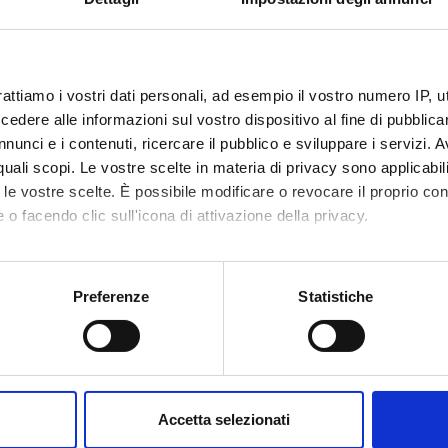
ECIPANTI AL PROGETTO
rattiamo i vostri dati personali, ad esempio il vostro numero IP, 
ndro Daducci
Professore associato
dere alle informazioni sul vostro dispositivo al fine di pubblica
nunci e i contenuti, ricercare il pubblico e sviluppare i servizi. A
r quali scopi. Le vostre scelte in materia di privacy sono applicabi
DI RICERCA COINVOLTE DAL PROGETTO
to le vostre scelte. È possibile modificare o revocare il proprio 
 o facendo clic sull'icona di attivazione della privacy.
ormatica e informatica medica
nd medical sciences
mo anche:
oni sulla tua posizione geografica, con un'approssimazione di qu
Preferenze
Statistiche
spositivo, scansionandolo attivamente alla ricerca di caratteristich
aborati i tuoi dati personali e imposta le tue preferenze nella
s
consenso in qualsiasi momento dalla Dichiarazione sui cookie.
Accetta selezionati
nalizzare contenuti ed annunci, per fornire funzionalità dei socia