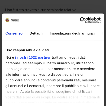
Non è stato trovato alcun seminario relativo
all'insegnamento Algebra lineare.
Consenso
Dettagli
Impostazioni degli annunci
In
OFFERTA FORMATIVA
CORSI DI STUDIO
Uso responsabile dei dati
DOTTORATI, MASTER E FORMAZIONE SUPERIORE
Noi e
i nostri 1022 partner
trattiamo i vostri dati
personali, ad esempio il vostro numero IP, utilizzando
Contatti
tecnologie come i cookie per memorizzare e accedere
alle informazioni sul vostro dispositivo al fine di
Persone
pubblicare annunci e contenuti personalizzati, misurare
Luoghi
gli annunci e i contenuti, ricercare il pubblico e sviluppare
Calendario
i servizi. Avete la possibilità di scegliere chi utilizza i
vostri dati e per quali scopi. Le vostre scelte in materia di
privacy sono applicabili solo su questa proprietà digitale