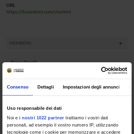
URL
https://lissandrini.com/via.html
MEMBERS
Bianca Benelli
PhD student
Matteo Lissandrini
Associate Professor (Department Foreign Languages and
Consenso
Dettagli
Impostazioni degli annunci
In
Literatures)
Zoé Chevallier
Incaricato Post-doc (Department Foreign Languages and
Uso responsabile dei dati
Literatures)
Noi e
i nostri 1022 partner
trattiamo i vostri dati
Thushari Sathsarani Dananjana Pahalage Dona
personali, ad esempio il vostro numero IP, utilizzando
PhD student
tecnologie come i cookie per memorizzare e accedere