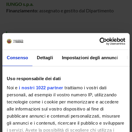
IUNGO s.p.a.
Finanziamento:
assegnato e gestito dal Dipartimento
PARTECIPANTI AL PROGETTO
Matteo Cristani
Professore associato
Consenso
Dettagli
Impostazioni degli annunci
In
AREE DI RICERCA COINVOLTE DAL PROGETTO
Uso responsabile dei dati
Noi e
i nostri 1022 partner
trattiamo i vostri dati
Sicurezza informatica
personali, ad esempio il vostro numero IP, utilizzando
Formal methods and theory of security
tecnologie come i cookie per memorizzare e accedere
alle informazioni sul vostro dispositivo al fine di
pubblicare annunci e contenuti personalizzati, misurare
gli annunci e i contenuti, ricercare il pubblico e sviluppare
ATTIVITÀ
i servizi. Avete la possibilità di scegliere chi utilizza i