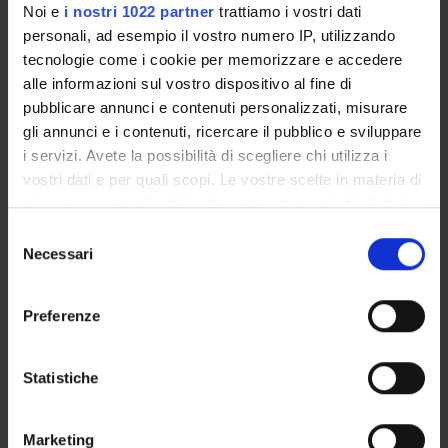
IDACOP con metodi e prototipi sviluppati a livello
Noi e
i nostri 1022 partner
trattiamo i vostri dati
industriale.
personali, ad esempio il vostro numero IP, utilizzando
tecnologie come i cookie per memorizzare e accedere
MAIN PARTNER
alle informazioni sul vostro dispositivo al fine di
IRDETO Canada Corporation
pubblicare annunci e contenuti personalizzati, misurare
gli annunci e i contenuti, ricercare il pubblico e sviluppare
i servizi. Avete la possibilità di scegliere chi utilizza i
ENTI FINANZIATORI:
vostri dati e per quali scopi. Le vostre scelte in materia di
Finanziamento:
assegnato e gestito dal Dipartimento
privacy sono applicabili solo su questa proprietà digitale
in cui avete effettuato le vostre scelte. È possibile
Selezione
modificare o revocare il proprio consenso in qualsiasi
Necessari
del
momento dalla Dichiarazione sui cookie o facendo clic
consenso
PARTECIPANTI AL PROGETTO
sull'icona di attivazione della privacy.
Preferenze
Roberto Giacobazzi
Con il tuo consenso, vorremmo anche:
Professore ordinario
raccogliere informazioni sulla tua posizione
Statistiche
geografica, con un'approssimazione di qualche
metro,
AREE DI RICERCA COINVOLTE DAL PROGETTO
Marketing
Identificare il tuo dispositivo, scansionandolo