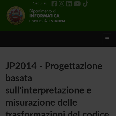
Segui su
Toggl
JP2014 - Progettazione
basata
sull'interpretazione e
misurazione delle
trasformazioni del codice