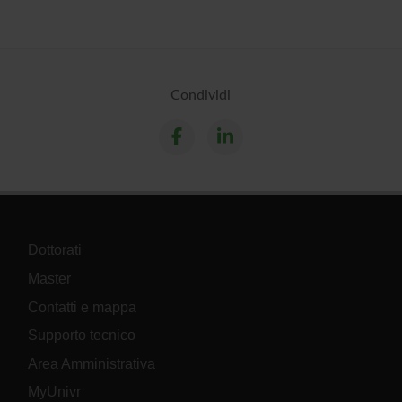
Condividi
Dottorati
Master
Contatti e mappa
Supporto tecnico
Area Amministrativa
MyUnivr