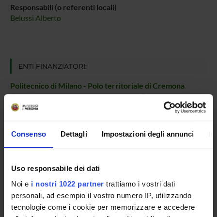
Responsabili (o referenti locali)
Belussi Alberto
ENTI FINANZIATORI:
Politecnico di Milano - Polo territoriale di Cremona
Finanziamento:
assegnato e gestito dal Dipartimento
Consenso
Dettagli
Impostazioni degli annunci
In
PARTECIPANTI AL PROGETTO
Alberto Belussi
Professore associato
Uso responsabile dei dati
Noi e
i nostri 1022 partner
trattiamo i vostri dati
personali, ad esempio il vostro numero IP, utilizzando
tecnologie come i cookie per memorizzare e accedere
AREE DI RICERCA COINVOLTE DAL PROGETTO