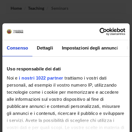
Home
Teaching
Seminars
No recent seminar found relating to teaching Probability
and Statistics.
Consenso
Dettagli
Impostazioni degli annunci
In
STUDYING
Uso responsabile dei dati
COURSES
Noi e
i nostri 1022 partner
trattiamo i vostri dati
PHD PROGRAMMES AND POSTGRADUATE
personali, ad esempio il vostro numero IP, utilizzando
TRAINING
tecnologie come i cookie per memorizzare e accedere
alle informazioni sul vostro dispositivo al fine di
Contacts
pubblicare annunci e contenuti personalizzati, misurare
gli annunci e i contenuti, ricercare il pubblico e sviluppare
People
i servizi. Avete la possibilità di scegliere chi utilizza i
Places
vostri dati e per quali scopi. Le vostre scelte in materia di