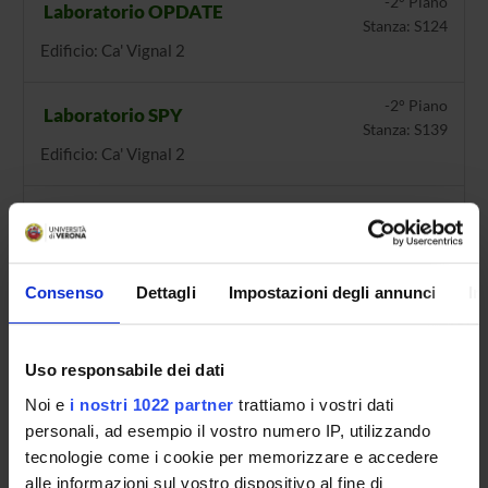
-2° Piano
Laboratorio OPDATE
Stanza: S124
Edificio: Ca' Vignal 2
-2° Piano
Laboratorio SPY
Stanza: S139
Edificio: Ca' Vignal 2
-2° Piano
Laboratorio STARS
Stanza: S.140
Edificio: Ca' Vignal 2
Consenso
Dettagli
Impostazioni degli annunci
In
-2° Piano
Laboratorio VIPS
Stanza: 136
Edificio: Ca' Vignal 2
Uso responsabile dei dati
Noi e
i nostri 1022 partner
trattiamo i vostri dati
2° Piano
Stanza 2.22
personali, ad esempio il vostro numero IP, utilizzando
Stanza: 22
tecnologie come i cookie per memorizzare e accedere
Edificio: Ca' Vignal 2
alle informazioni sul vostro dispositivo al fine di