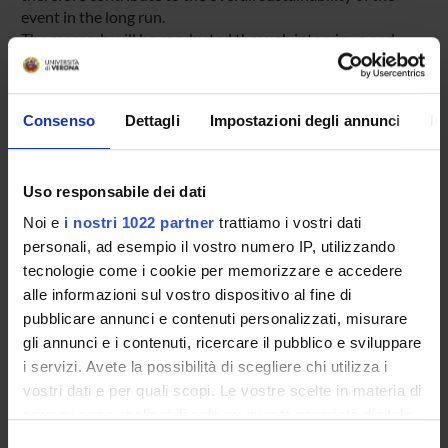
event in the long run.
The research will be conducted through interviews and
surveys to identify Tocatì organizers’ and visitors’
expenditures that are directly related to the presence of
the Festival, in order to estimate the net direct economic
Consenso
Dettagli
Impostazioni degli annunci
In
impact of the event on the territory that hosts it.
Results will advance scientific knowledge on impact
studies, providing relevant contributions and developing a
Uso responsabile dei dati
replicable method to assess the economic impact of
cultural events. Practical implications for policy makers,
Noi e
i nostri 1022 partner
trattiamo i vostri dati
events’ sponsors and patronages could be derived too,
personali, ad esempio il vostro numero IP, utilizzando
supporting a more effective allocation of public resources
tecnologie come i cookie per memorizzare e accedere
in event planning and realization for tourism and non-
alle informazioni sul vostro dispositivo al fine di
tourism purposes.
pubblicare annunci e contenuti personalizzati, misurare
The project has been financed under the Call Joint Projects
gli annunci e i contenuti, ricercare il pubblico e sviluppare
2017 of the University of Verona
i servizi. Avete la possibilità di scegliere chi utilizza i
vostri dati e per quali scopi. Le vostre scelte in materia di
PROJECT PARTICIPANTS
privacy sono applicabili solo su questa proprietà digitale
in cui avete effettuato le vostre scelte. È possibile
Selezione