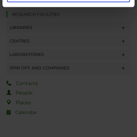
analizzare il nostro traffico. Condividiamo inoltre
informazioni sul modo in cui utilizzi il nostro sito con i
RESEARCH FACILITIES
nostri partner che si occupano di analisi dei dati web,
pubblicità e social media, i quali potrebbero combinarle
LIBRARIES
con altre informazioni che hai fornito loro o che hanno
raccolto dal tuo utilizzo dei loro servizi.
CENTRES
LABORATORIES
SPIN OFF AND COMPANIES
Contacts
People
Places
Calendar