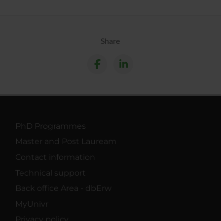
Share
PhD Programmes
Master and Post Lauream
Contact information
Technical support
Back office Area - dbErw
MyUnivr
Privacy policy