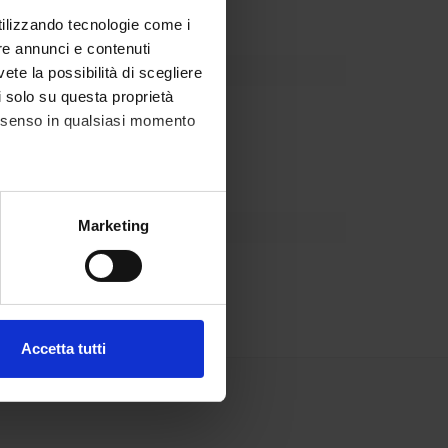
utilizzando tecnologie come i
re annunci e contenuti
vete la possibilità di scegliere
li solo su questa proprietà
partment
consenso in qualsiasi momento
alche metro,
Marketing
e specifiche (impronte
uzzenente
ezione dettagli
. Puoi
Accetta tutti
l media e per analizzare il
ostri partner che si occupano
azioni che hai fornito loro o