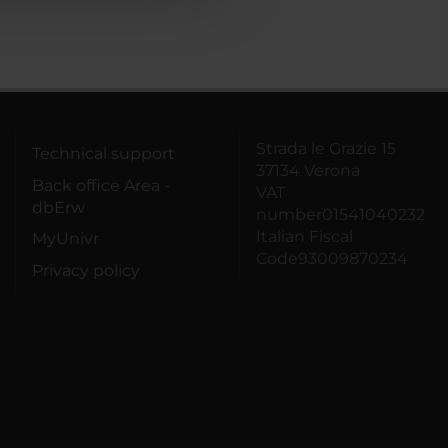
Strada le Grazie 15
Technical support
37134 Verona
Back office Area -
VAT
dbErw
number01541040232
Italian Fiscal
MyUnivr
Code93009870234
Privacy policy