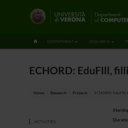
DEPARTMENT
RESEARCH
T
ECHORD: EduFIll, fill
Home
Research
Projects
ECHORD: EduFIll, fi
Startin
Durati
ACTIVITIES