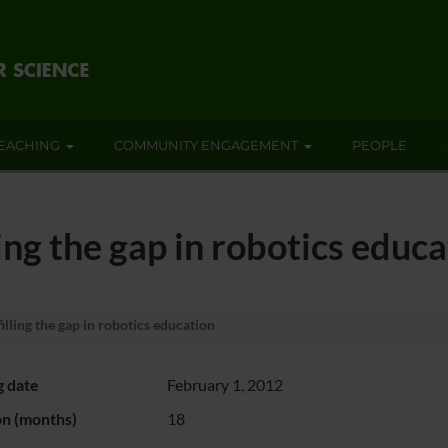
EACHING
COMMUNITY ENGAGEMENT
PEOPLE
ing the gap in robotics educa
lling the gap in robotics education
g date
February 1, 2012
on (months)
18