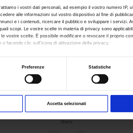
p hardware and run the showcase in class).
rattiamo i vostri dati personali, ad esempio il vostro numero IP, 
dere alle informazioni sul vostro dispositivo al fine di pubblica
NSORS:
nunci e i contenuti, ricercare il pubblico e sviluppare i servizi. A
r quali scopi. Le vostre scelte in materia di privacy sono applicabi
 Europea
Funds:
assigned and managed by the de
to le vostre scelte. È possibile modificare o revocare il proprio 
Syllabus:
EUROPA - Progetti Europei
 o facendo clic sull'icona di attivazione della privacy.
mo anche:
oni sulla tua posizione geografica, con un'approssimazione di qu
Preferenze
Statistiche
ECT PARTICIPANTS
spositivo, scansionandolo attivamente alla ricerca di caratteristich
iorini
Studioso Senior
Marco R
aborati i tuoi dati personali e imposta le tue preferenze nella
s
consenso in qualsiasi momento dalla Dichiarazione sui cookie.
Accetta selezionati
nalizzare contenuti ed annunci, per fornire funzionalità dei socia
inoltre informazioni sul modo in cui utilizzi il nostro sito con i n
Share
icità e social media, i quali potrebbero combinarle con altre inform
lizzo dei loro servizi.