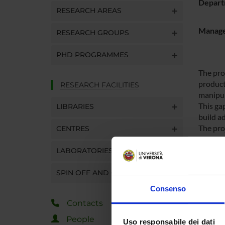
Depart
RESEARCH AREAS
Manager
RESEARCH GROUPS
PHD PROGRAMMES
The pro
product
RESEARCH FACILITIES
manipula
This ga
LIBRARIES
build a
The pro
CENTRES
basic r
coverin
LABORATORIES
capabil
chosen 
SPIN OFF AND COMPANIES
The too
Consenso
between
Contacts
task. T
mobile 
People
Uso responsabile dei dati