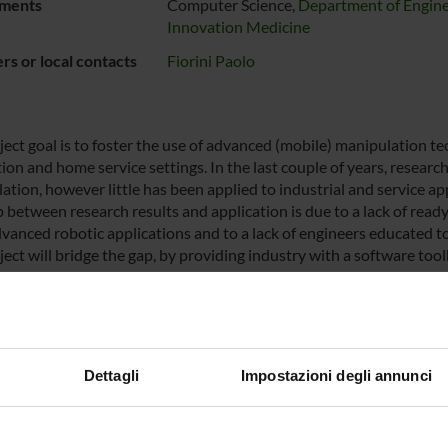
ments
Computer Science,
Department of Engine
Innovation Medicine
s or local contacts
Fiorini Paolo
ject goal is to foster the use of advanced (mobile) manipulation te
ion and home service settings. In the last couple of years, researc
tion, however little has been applied to industrial and service app
p between research results and application is due to a lack of re
dvanced robotic applications and to a lack of engineers educated 
ject will bridge the gap, by providing industry with a software 
obotic functionalities for mobile manipulation and an education 
g the theory and application of mobile manipulation. As a by-produc
ities, comprehensive of hardware interfaces and software drivers, 
for this project, to let instructors and students also practice wit
lbox and course material will be developed along three showcases:
Dettagli
Impostazioni degli annunci
 two (moving) mobile manipulators, (b) a cooperative assembly ex
he results will be the software toolbox (open sourced), the teachin
manipulation, and two of the three showcases as demonstrators (i.