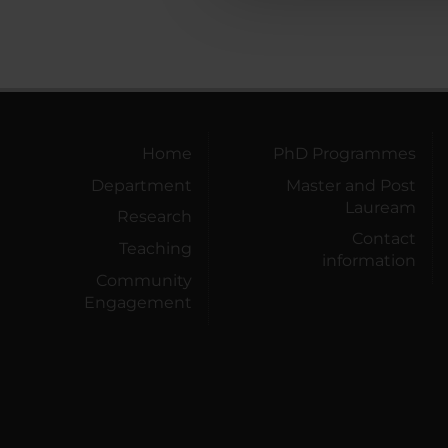
Home
PhD Programmes
Department
Master and Post
Lauream
Research
Contact
Teaching
information
Community
Engagement