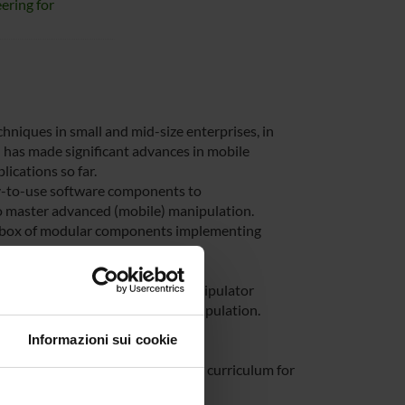
ering for
chniques in small and mid-size enterprises, in
h has made significant advances in mobile
lications so far.
ady-to-use software components to
to master advanced (mobile) manipulation.
toolbox of modular components implementing
framework with course modules
t of this effort, simple sensing
will be adapted to the mobile manipulator
h sensor-based navigation and manipulation.
 (a) handing over an object
Informazioni sui cookie
ample and (c) a fetch and carry
g material, including a worked-out curriculum for
e. software + tutorial how