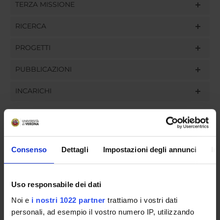
TERZA MISSIONE
RICERCA
PROGETTI
PUBBLICAZIONI
INCARICHI
ORGANIZZAZIONE
Consenso
Dettagli
Impostazioni degli annunci
In
GOVERNANCE
Uso responsabile dei dati
COMMISSIONI
Noi e
i nostri 1022 partner
trattiamo i vostri dati
UFFICI E STRUTTURE DI SERVIZIO
personali, ad esempio il vostro numero IP, utilizzando