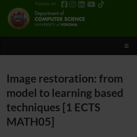
Follow on
Toggl
Image restoration: from
model to learning based
techniques [1 ECTS
MATH05]