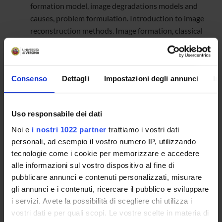
formation model, image degradations models and
causes, problem formulation. Introduction to image
reconstruction methods. Image formation, classical
image reconstruction methods.
13 April 12:30- 14:30, Room H: Model-based and
learning based approaches. Image reconstruction
Consenso
Dettagli
Impostazioni degli annunci
In
based on machine learning.
16 April 10:30 - 12:30, Room H: Hybrid approaches
(Plug&Play, Algorithm unrolling, Deep priors...).
Uso responsabile dei dati
Hybrid image reconstruction methods.
Noi e
i nostri 1022 partner
trattiamo i vostri dati
personali, ad esempio il vostro numero IP, utilizzando
Further information: giacomo.albi@univr.it
tecnologie come i cookie per memorizzare e accedere
alle informazioni sul vostro dispositivo al fine di
pubblicare annunci e contenuti personalizzati, misurare
gli annunci e i contenuti, ricercare il pubblico e sviluppare
i servizi. Avete la possibilità di scegliere chi utilizza i
Programme Director
vostri dati e per quali scopi. Le vostre scelte in materia di
Giacomo Albi