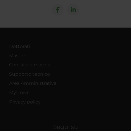
Dottorati
Master
Contatti e mappa
Supporto tecnico
Area Amministrativa
MyUnivr
Privacy policy
Segui su