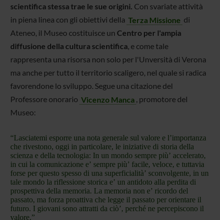
scientifica stessa trae le sue origini.
Con svariate attività
in piena linea con gli obiettivi della
Terza Missione
di
Ateneo, il Museo costituisce un
Centro per l'ampia
diffusione della cultura scientifica
, e come tale
rappresenta una risorsa non solo per l'Unversità di Verona
ma anche per tutto il territorio scaligero, nel quale si radica
favorendone lo sviluppo. Segue una citazione del
Professore onorario
Vicenzo Manca
, promotore del
Museo:
“Lasciatemi esporre una nota generale sul valore e l’importanza
che rivestono, oggi in particolare, le iniziative di storia della
scienza e della tecnologia: In un mondo sempre più’ accelerato,
in cui la comunicazione e’ sempre più’ facile, veloce, e tuttavia
forse per questo spesso di una superficialità’ sconvolgente, in un
tale mondo la riflessione storica e’ un antidoto alla perdita di
prospettiva della memoria. La memoria non e’ ricordo del
passato, ma forza proattiva che legge il passato per orientare il
futuro. I giovani sono attratti da ciò’, perché ne percepiscono il
valore.”