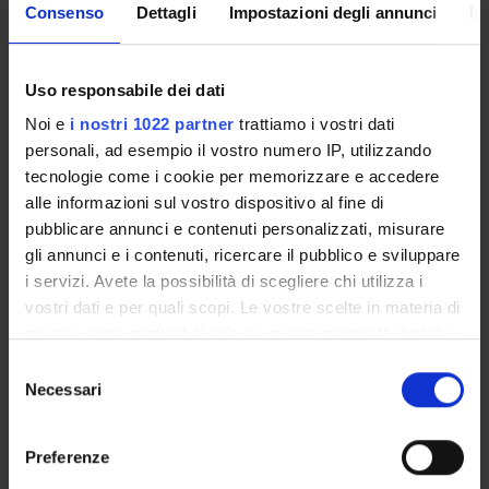
Consenso
Dettagli
Impostazioni degli annunci
In
Uso responsabile dei dati
Noi e
i nostri 1022 partner
trattiamo i vostri dati
personali, ad esempio il vostro numero IP, utilizzando
tecnologie come i cookie per memorizzare e accedere
DETTAGLI
alle informazioni sul vostro dispositivo al fine di
pubblicare annunci e contenuti personalizzati, misurare
gli annunci e i contenuti, ricercare il pubblico e sviluppare
Responsabile
i servizi. Avete la possibilità di scegliere chi utilizza i
Alessandro Farinelli
vostri dati e per quali scopi. Le vostre scelte in materia di
privacy sono applicabili solo su questa proprietà digitale
in cui avete effettuato le vostre scelte. È possibile
Selezione
COMPONENTI
2
modificare o revocare il proprio consenso in qualsiasi
Necessari
del
momento dalla Dichiarazione sui cookie o facendo clic
consenso
SERVIZI
sull'icona di attivazione della privacy.
Preferenze
AVVISI