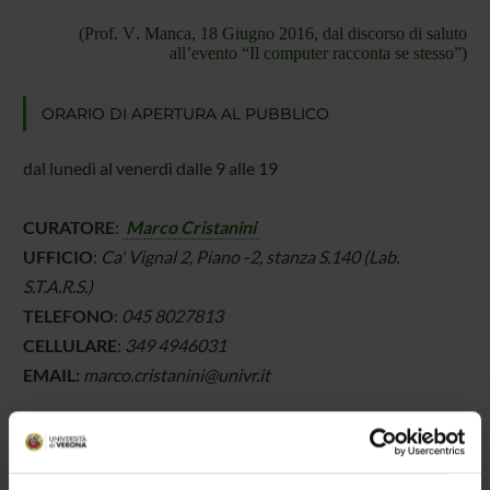
(Prof. V. Manca, 18 Giugno 2016, dal discorso di saluto
all’evento “Il computer racconta se stesso”)
ORARIO DI APERTURA AL PUBBLICO
dal lunedì al venerdì dalle 9 alle 19
CURATORE
:
Marco Cristanini
UFFICIO
:
Ca' Vignal 2, Piano -2, stanza S.140 (Lab.
S.T.A.R.S.)
TELEFONO
:
045 8027813
CELLULARE
:
349 4946031
EMAIL:
marco.cristanini@univr.it
GUARDA ALCUNE FOTO DELLA COLLEZIONE
,
SUDDIVISA SUI 3 PIANI DI PALZZO Cà Vignal 2.