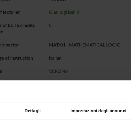
 lecturer
Gianluigi Bellin
 of ECTS credits
5
ed
ic sector
MAT/01 - MATHEMATICAL LOGIC
e of instruction
Italian
n
VERONA
1° Q
dal Oct 2, 2008 al Dec 19, 2008.
ON TIMETABLE
Dettagli
Impostazioni degli annunci
RNING OUTCOMES