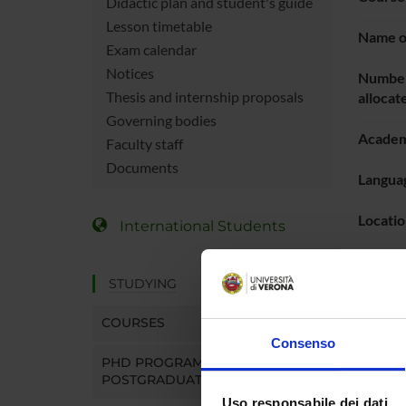
Didactic plan and student's guide
Lesson timetable
Name of
Exam calendar
Notices
Number
Thesis and internship proposals
allocat
Governing bodies
Academ
Faculty staff
Documents
Languag
Locatio
International Students
Period
STUDYING
LESS
COURSES
Consenso
PHD PROGRAMMES AND
POSTGRADUATE TRAINING
LEA
Uso responsabile dei dati