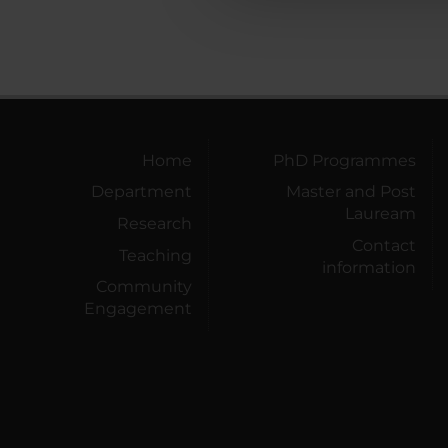
Home
PhD Programmes
Department
Master and Post
Lauream
Research
Contact
Teaching
information
Community
Engagement