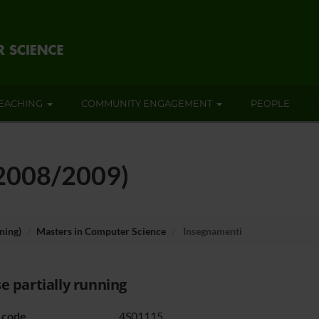
EACHING
COMMUNITY ENGAGEMENT
PEOPLE
(2008/2009)
ning)
Masters in Computer Science
Insegnamenti
e partially running
 code
4S01115