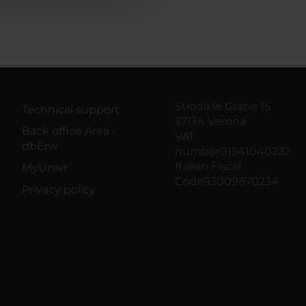
Strada le Grazie 15
Technical support
37134 Verona
Back office Area -
VAT
dbErw
number01541040232
Italian Fiscal
MyUnivr
Code93009870234
Privacy policy