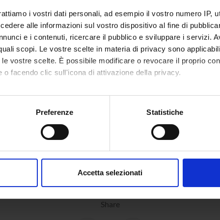
rattiamo i vostri dati personali, ad esempio il vostro numero IP, 
dere alle informazioni sul vostro dispositivo al fine di pubblica
LABUS
nunci e i contenuti, ricercare il pubblico e sviluppare i servizi. A
r quali scopi. Le vostre scelte in materia di privacy sono applicabi
to le vostre scelte. È possibile modificare o revocare il proprio 
 o facendo clic sull'icona di attivazione della privacy.
SSMENT METHODS AND CRITERIA
mo anche:
oni sulla tua posizione geografica, con un'approssimazione di qu
Preferenze
Statistiche
spositivo, scansionandolo attivamente alla ricerca di caratteristich
aborati i tuoi dati personali e imposta le tue preferenze nella
s
consenso in qualsiasi momento dalla Dichiarazione sui cookie.
Accetta selezionati
nalizzare contenuti ed annunci, per fornire funzionalità dei socia
inoltre informazioni sul modo in cui utilizzi il nostro sito con i n
Share
icità e social media, i quali potrebbero combinarle con altre inform
lizzo dei loro servizi.