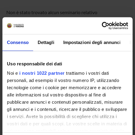
Non è stato trovato alcun seminario relativo
all'insegnamento Biologia generale.
Consenso
Dettagli
Impostazioni degli annunci
In
OFFERTA FORMATIVA
CORSI DI STUDIO
Uso responsabile dei dati
DOTTORATI, MASTER E FORMAZIONE SUPERIORE
Noi e
i nostri 1022 partner
trattiamo i vostri dati
personali, ad esempio il vostro numero IP, utilizzando
Contatti
tecnologie come i cookie per memorizzare e accedere
alle informazioni sul vostro dispositivo al fine di
Persone
pubblicare annunci e contenuti personalizzati, misurare
Luoghi
gli annunci e i contenuti, ricercare il pubblico e sviluppare
Calendario
i servizi. Avete la possibilità di scegliere chi utilizza i
vostri dati e per quali scopi. Le vostre scelte in materia di
privacy sono applicabili solo su questa proprietà digitale