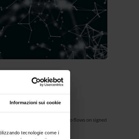
many)
Informazioni sui cookie
etworks.
 the lecture we study nowhere-zero flows on signed
gned graphs.
utilizzando tecnologie come i