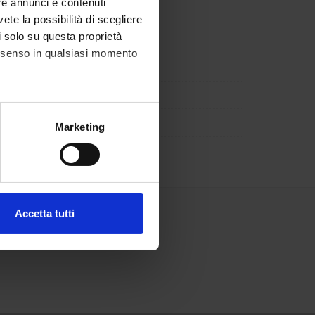
re annunci e contenuti
vete la possibilità di scegliere
li solo su questa proprietà
consenso in qualsiasi momento
alche metro,
Marketing
e specifiche (impronte
ezione dettagli
. Puoi
Accetta tutti
l media e per analizzare il
ostri partner che si occupano
azioni che hai fornito loro o