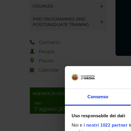
COURSES
PHD PROGRAMMES AND
POSTGRADUATE TRAINING
Contacts
People
Places
Calendar
Spe
Mo
AGENDA DI OGGI
Consenso
In the 
ven
7 agosto 2026
The foc
Uso responsabile dei dati
graphs. 
Noi e
i nostri 1022 partner
t