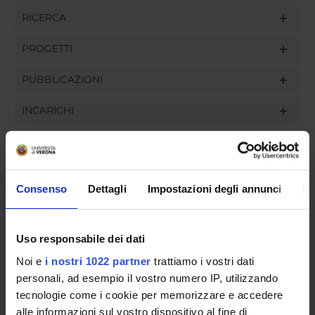
RICERCA
PROGETTI
PUBBLICAZIONI
INCARICHI
ORGANIZZAZIONE
Consenso
Dettagli
Impostazioni degli annunci
In
GOVERNANCE
Uso responsabile dei dati
COMMISSIONI
Noi e
i nostri 1022 partner
trattiamo i vostri dati
personali, ad esempio il vostro numero IP, utilizzando
UFFICI E STRUTTURE DI SERVIZIO
tecnologie come i cookie per memorizzare e accedere
SERVIZI DI SEGRETERIA STUDENTI
alle informazioni sul vostro dispositivo al fine di