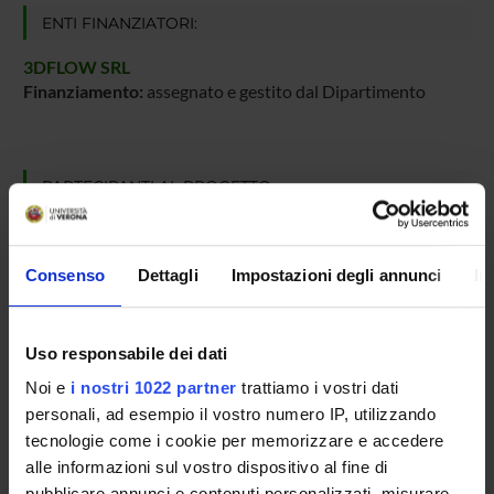
ENTI FINANZIATORI:
3DFLOW SRL
Finanziamento:
assegnato e gestito dal Dipartimento
PARTECIPANTI AL PROGETTO
Umberto Castellani
Professore ordinario
Consenso
Dettagli
Impostazioni degli annunci
In
AREE DI RICERCA COINVOLTE DAL PROGETTO
Uso responsabile dei dati
Intelligenza Artificiale
Noi e
i nostri 1022 partner
trattiamo i vostri dati
Computer graphics (DI)
personali, ad esempio il vostro numero IP, utilizzando
tecnologie come i cookie per memorizzare e accedere
Ingegneria del Software e Verifica Formale
alle informazioni sul vostro dispositivo al fine di
Computer graphics (DI)
pubblicare annunci e contenuti personalizzati, misurare