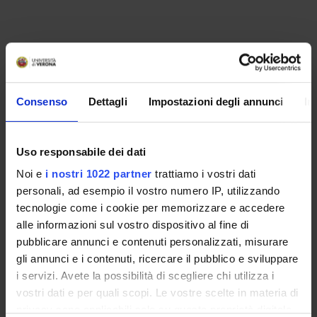
Consenso
Dettagli
Impostazioni degli annunci
In
Uso responsabile dei dati
Noi e
i nostri 1022 partner
trattiamo i vostri dati
personali, ad esempio il vostro numero IP, utilizzando
ORGANIZZAZIONE
tecnologie come i cookie per memorizzare e accedere
alle informazioni sul vostro dispositivo al fine di
GOVERNANCE
pubblicare annunci e contenuti personalizzati, misurare
gli annunci e i contenuti, ricercare il pubblico e sviluppare
COMMISSIONI
i servizi. Avete la possibilità di scegliere chi utilizza i
vostri dati e per quali scopi. Le vostre scelte in materia di
UFFICI E STRUTTURE DI SERVIZIO
privacy sono applicabili solo su questa proprietà digitale