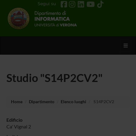
Segui su
Toggl
Studio "S14P2CV2"
Home
Dipartimento
Elenco luoghi
S14P2CV2
Edificio
Ca' Vignal 2