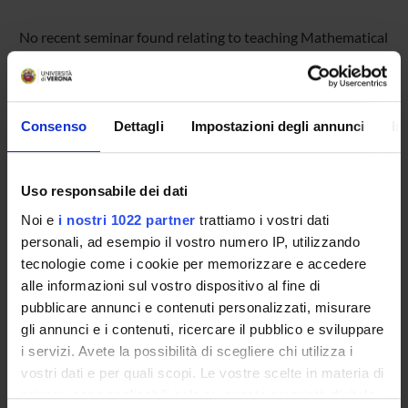
No recent seminar found relating to teaching Mathematical
models in biology.
Consenso
Dettagli
Impostazioni degli annunci
In
STUDYING
COURSES
Uso responsabile dei dati
PHD PROGRAMMES AND POSTGRADUATE
Noi e
i nostri 1022 partner
trattiamo i vostri dati
TRAINING
personali, ad esempio il vostro numero IP, utilizzando
tecnologie come i cookie per memorizzare e accedere
Contacts
alle informazioni sul vostro dispositivo al fine di
pubblicare annunci e contenuti personalizzati, misurare
People
gli annunci e i contenuti, ricercare il pubblico e sviluppare
Places
i servizi. Avete la possibilità di scegliere chi utilizza i
Calendar
vostri dati e per quali scopi. Le vostre scelte in materia di
privacy sono applicabili solo su questa proprietà digitale