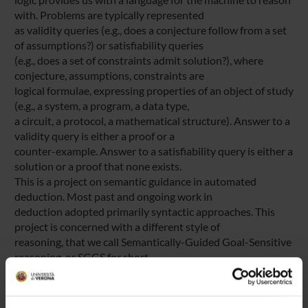
with. Problems are typically represented
as validity queries (e.g., does a conjecture follow from a set
of assumptions?) or satisfiability queries
(e.g., does a set of constraints admit solution?), where
conjecture, assumptions, constraints are
logical formulae, expressing properties of an object of study
(e.g., a system, a program, a data type,
a circuit, a protocol, a mathematical structure). Answer to a
validity query is either a proof or a
counter-example. Answer to a satisfiability query is either a
solution or a proof that none exists.
This is a project on semantic guidance in automated
deduction. Most past and ongoing work in
deduction adopted primarily syntactic approaches. This
project is concerned with a different style of
reasoning, that we call Semantically-Guided Goal-Sensitive
reasoning, or SGGS for short.
The distinguishing features of SGGS are (a) a very
expressive logic, namely first-order logic; (b)
semantic guidance by an initial interpretation, that gives