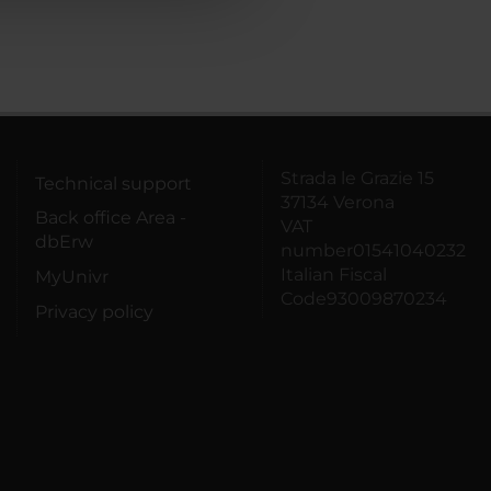
Strada le Grazie 15
Technical support
37134 Verona
Back office Area -
VAT
dbErw
number01541040232
Italian Fiscal
MyUnivr
Code93009870234
Privacy policy