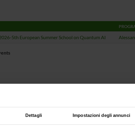
PROGRA
2026-5th European Summer School on Quantum AI
Alessan
vents
Dettagli
Impostazioni degli annunci