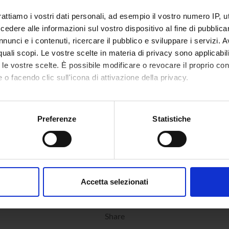
rattiamo i vostri dati personali, ad esempio il vostro numero IP, 
dere alle informazioni sul vostro dispositivo al fine di pubblica
nunci e i contenuti, ricercare il pubblico e sviluppare i servizi. A
r quali scopi. Le vostre scelte in materia di privacy sono applicabi
to le vostre scelte. È possibile modificare o revocare il proprio 
 o facendo clic sull'icona di attivazione della privacy.
mo anche:
oni sulla tua posizione geografica, con un'approssimazione di qu
Preferenze
Statistiche
spositivo, scansionandolo attivamente alla ricerca di caratteristich
aborati i tuoi dati personali e imposta le tue preferenze nella
s
consenso in qualsiasi momento dalla Dichiarazione sui cookie.
Accetta selezionati
nalizzare contenuti ed annunci, per fornire funzionalità dei socia
inoltre informazioni sul modo in cui utilizzi il nostro sito con i n
Share
icità e social media, i quali potrebbero combinarle con altre inform
lizzo dei loro servizi.