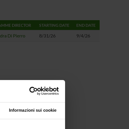
MME DIRECTOR
STARTING DATE
END DATE
dra Di Pierro
8/31/26
9/4/26
Informazioni sui cookie