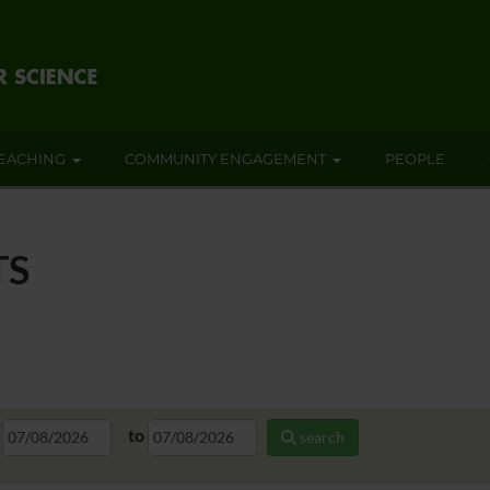
EACHING
COMMUNITY ENGAGEMENT
PEOPLE
TS
to
search