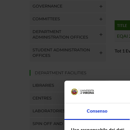
GOVERNANCE
COMMITTEES
TITLE
DEPARTMENT
EQAI 
ADMINISTRATION OFFICES
STUDENT ADMINISTRATION
Tot 1 E
OFFICES
DEPARTMENT FACILITIES
LIBRARIES
CENTRES
LABORATORIES
Consenso
SPIN OFF AND COMPANIES
Uso responsabile dei dati