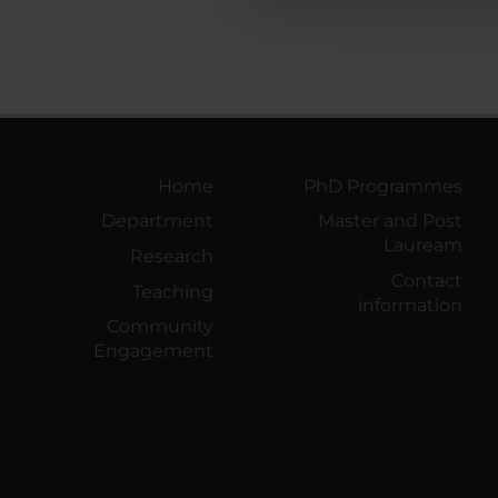
Home
PhD Programmes
Department
Master and Post
Lauream
Research
Contact
Teaching
information
Community
Engagement