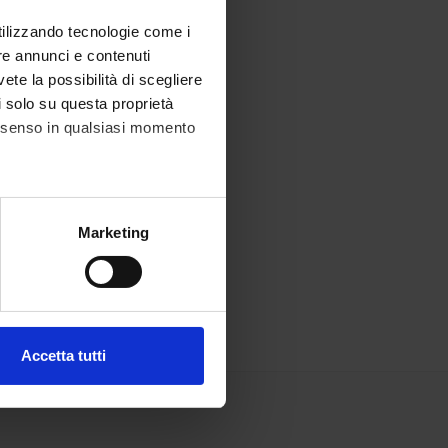
utilizzando tecnologie come i
re annunci e contenuti
vete la possibilità di scegliere
li solo su questa proprietà
consenso in qualsiasi momento
alche metro,
Marketing
e specifiche (impronte
ezione dettagli
. Puoi
Accetta tutti
l media e per analizzare il
ostri partner che si occupano
azioni che hai fornito loro o