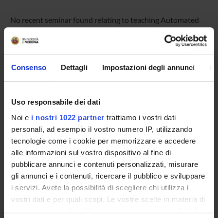
No recent seminar found relating to teaching Automated
reasoning.
Consenso
Dettagli
Impostazioni degli annunci
In
STUDYING
COURSES
Uso responsabile dei dati
PHD PROGRAMMES AND POSTGRADUATE
Noi e
i nostri 1022 partner
trattiamo i vostri dati
TRAINING
personali, ad esempio il vostro numero IP, utilizzando
tecnologie come i cookie per memorizzare e accedere
Contacts
alle informazioni sul vostro dispositivo al fine di
pubblicare annunci e contenuti personalizzati, misurare
People
gli annunci e i contenuti, ricercare il pubblico e sviluppare
Places
i servizi. Avete la possibilità di scegliere chi utilizza i
Calendar
vostri dati e per quali scopi. Le vostre scelte in materia di
privacy sono applicabili solo su questa proprietà digitale