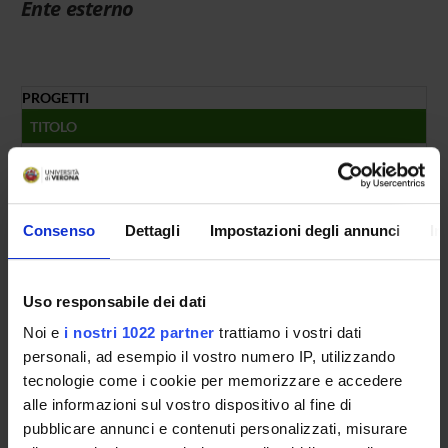
Ente esterno
PROGETTI
TITOLO
A new dawn of Intuitionism: mathematical and philosophical
NUMERO FINANZIAMENTI
Consenso
Dettagli
Impostazioni degli annunci
In
ANNO
NUMERO
2017
1
Uso responsabile dei dati
Noi e
i nostri 1022 partner
trattiamo i vostri dati
personali, ad esempio il vostro numero IP, utilizzando
tecnologie come i cookie per memorizzare e accedere
Contatti
alle informazioni sul vostro dispositivo al fine di
Persone
pubblicare annunci e contenuti personalizzati, misurare
Luoghi