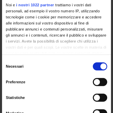
Noi e
i nostri 1022 partner
trattiamo i vostri dati
COLLABORAZIONE A TEMPO PARZIALE - 150 
personali, ad esempio il vostro numero IP, utilizzando
ORE
tecnologie come i cookie per memorizzare e accedere
alle informazioni sul vostro dispositivo al fine di
pubblicare annunci e contenuti personalizzati, misurare
ATTESTAZIONE PER IL DATORE DI LAVORO
gli annunci e i contenuti, ricercare il pubblico e sviluppare
i servizi. Avete la possibilità di scegliere chi utilizza i
vostri dati e per quali scopi. Le vostre scelte in materia di
privacy sono applicabili solo su questa proprietà digitale
in cui avete effettuato le vostre scelte. È possibile
Selezione
modificare o revocare il proprio consenso in qualsiasi
Necessari
del
momento dalla Dichiarazione sui cookie o facendo clic
consenso
sull'icona di attivazione della privacy.
Contacts
Preferenze
People
Con il tuo consenso, vorremmo anche:
Places
raccogliere informazioni sulla tua posizione
Statistiche
geografica, con un'approssimazione di qualche
Calendar
metro,