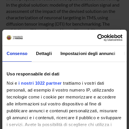
in the global solution: modeling of the diffusion signal and
assessment of the impact of the devised solution on the
characterization of neuronal targeting in TMS, using
diffusion tensor imaging (DTI) for benchmarking. The
validation will be performed by multi-modality assessment
by two ad-hoc experiments. These will be performed using
the neuronavigation system (NSS) and the Video-EEG
facilities that are available at the Navigation Lab (NAVLab),
Consenso
Dettagli
Impostazioni degli annunci
In
complemented by a 32-channel EEG cap enabling improved
spatial resolution.
Uso responsabile dei dati
Noi e
i nostri 1022 partner
trattiamo i vostri dati
SPONSORS:
personali, ad esempio il vostro numero IP, utilizzando
tecnologie come i cookie per memorizzare e accedere
EB Neuro SpA
alle informazioni sul vostro dispositivo al fine di
Funds:
assigned and managed by the department
pubblicare annunci e contenuti personalizzati, misurare
gli annunci e i contenuti, ricercare il pubblico e sviluppare
i servizi. Avete la possibilità di scegliere chi utilizza i