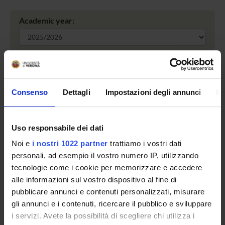
Academic year:
search
Consenso
Dettagli
Impostazioni degli annunci
In
For the year 2025/2026 a didactic calendar has still not
been decided.
Uso responsabile dei dati
Noi e
i nostri 1022 partner
trattiamo i vostri dati
personali, ad esempio il vostro numero IP, utilizzando
Overview
tecnologie come i cookie per memorizzare e accedere
Enrolment Policy
alle informazioni sul vostro dispositivo al fine di
Courses
pubblicare annunci e contenuti personalizzati, misurare
Academic Calendar
gli annunci e i contenuti, ricercare il pubblico e sviluppare
i servizi. Avete la possibilità di scegliere chi utilizza i
Lesson timetable