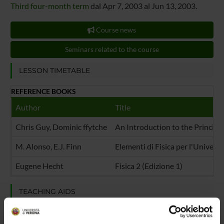
Third four-month term
dal Apr 7, 2003 al Jun 13, 2003.
Course news
Seminars related to the course
LESSON TIMETABLE
REFERENCE BOOKS
Author
Title
Chris Guy, Dominic ffytche
An Introduction to the Principle
M. Alonso, E.J. Finn
Elementi di Fisica per l'Universi
Eugene Hecht
Fisica 2 (Edizione 1)
TEACHING AIDS
Documents
|Modalità d'esame (html, it, 0 KB, 30/10/02)