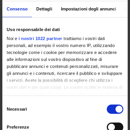
(Show/Hide)
Consenso
Dettagli
Impostazioni degli annunci
In
|Programma 2002/2003 (html, it, 6 KB, 30/10/02)
(Show/Hide)
Uso responsabile dei dati
Noi e
i nostri 1022 partner
trattiamo i vostri dati
personali, ad esempio il vostro numero IP, utilizzando
tecnologie come i cookie per memorizzare e accedere
alle informazioni sul vostro dispositivo al fine di
pubblicare annunci e contenuti personalizzati, misurare
Courses
gli annunci e i contenuti, ricercare il pubblico e sviluppare
Academic Calendar
i servizi. Avete la possibilità di scegliere chi utilizza i
Didactic plan and student's guide
vostri dati e per quali scopi. Le vostre scelte in materia di
Lesson timetable
privacy sono applicabili solo su questa proprietà digitale
Exam calendar
in cui avete effettuato le vostre scelte. È possibile
Selezione
modificare o revocare il proprio consenso in qualsiasi
Notices
Necessari
del
momento dalla Dichiarazione sui cookie o facendo clic
Thesis and internship proposals
consenso
sull'icona di attivazione della privacy.
Governing bodies
Preferenze