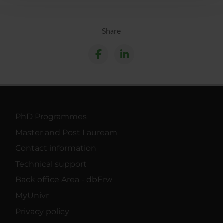
con altre informazioni che hai fornito loro o che hanno
raccolto dal tuo utilizzo dei loro servizi.
Share
PhD Programmes
Master and Post Lauream
Contact information
Technical support
Back office Area - dbErw
MyUnivr
Privacy policy