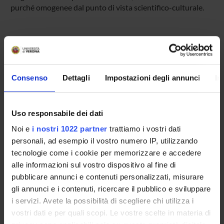
purché omogenee dal punto di vista scientifico-culturale.
Consenso
Dettagli
Impostazioni degli annunci
In
Presentazione
Come iscriversi e Requisiti di ammissione
Insegnamenti
Uso responsabile dei dati
Calendario didattico
Noi e
i nostri 1022 partner
trattiamo i vostri dati
Orario lezioni
personali, ad esempio il vostro numero IP, utilizzando
Piani didattici
tecnologie come i cookie per memorizzare e accedere
Calendario esami
alle informazioni sul vostro dispositivo al fine di
Bacheca avvisi
pubblicare annunci e contenuti personalizzati, misurare
Proposte tesi e stage
gli annunci e i contenuti, ricercare il pubblico e sviluppare
Organi collegiali e di governo
i servizi. Avete la possibilità di scegliere chi utilizza i
Docenti
vostri dati e per quali scopi. Le vostre scelte in materia di