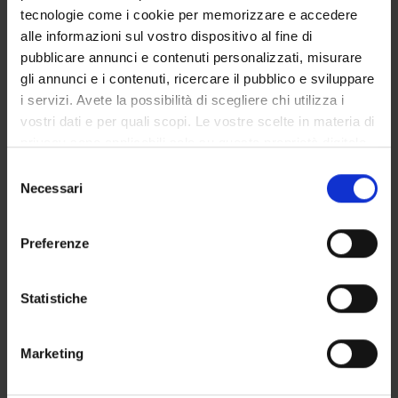
tecnologie come i cookie per memorizzare e accedere
alle informazioni sul vostro dispositivo al fine di
pubblicare annunci e contenuti personalizzati, misurare
SEDUTE E VERBALI
gli annunci e i contenuti, ricercare il pubblico e sviluppare
i servizi. Avete la possibilità di scegliere chi utilizza i
vostri dati e per quali scopi. Le vostre scelte in materia di
privacy sono applicabili solo su questa proprietà digitale
in cui avete effettuato le vostre scelte. È possibile
ORGANIZZAZIONE
Selezione
modificare o revocare il proprio consenso in qualsiasi
Necessari
del
GOVERNANCE
momento dalla Dichiarazione sui cookie o facendo clic
consenso
sull'icona di attivazione della privacy.
Preferenze
COMMISSIONI
Con il tuo consenso, vorremmo anche:
UFFICI E STRUTTURE DI SERVIZIO
raccogliere informazioni sulla tua posizione
Statistiche
geografica, con un'approssimazione di qualche
SERVIZI DI SEGRETERIA STUDENTI
metro,
Marketing
Identificare il tuo dispositivo, scansionandolo
STRUTTURE DEL DIPARTIMENTO
attivamente alla ricerca di caratteristiche specifiche