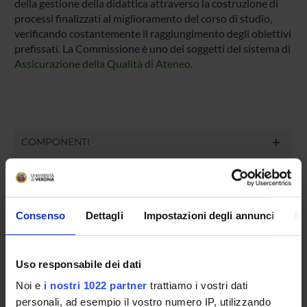
della gestione della didattica attraverso la costruzione di
processi finalizzati al miglioramento del corso di studio,
verificando costantemente il raggiungimento degli obiettivi
prefissati. La Commissione è uno dei soggetti del sistema di
Assicurazione della Qualità
di Ateneo
.
COMPONENTI
Cristina Bombieri
Componente
Consenso
Dettagli
Impostazioni degli annunci
In
Massimiliano Perduca
Componente
Desirée Piscioneri
Uso responsabile dei dati
Componente
Noi e
i nostri 1022 partner
trattiamo i vostri dati
Pietro Sala
personali, ad esempio il vostro numero IP, utilizzando
Componente