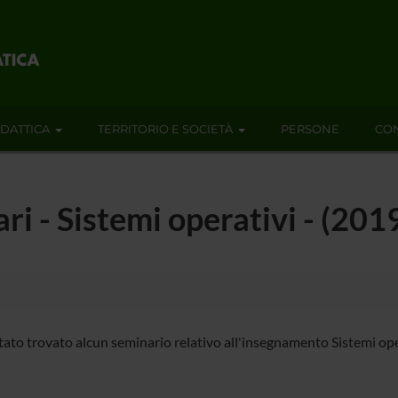
IDATTICA
TERRITORIO E SOCIETÀ
PERSONE
CON
ari - Sistemi operativi - (20
tato trovato alcun seminario relativo all'insegnamento Sistemi ope