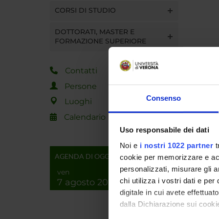
CORSI DI STUDIO
DOTTORATI, MASTER E
FORMAZIONE SUPERIORE
Contatti
Persone
Consenso
Luoghi
Calendario
Uso responsabile dei dati
Noi e
i nostri 1022 partner
t
AGENDA DI OGGI
cookie per memorizzare e acce
personalizzati, misurare gli an
ven
chi utilizza i vostri dati e pe
7 agosto 2026
digitale in cui avete effettua
dalla Dichiarazione sui cookie