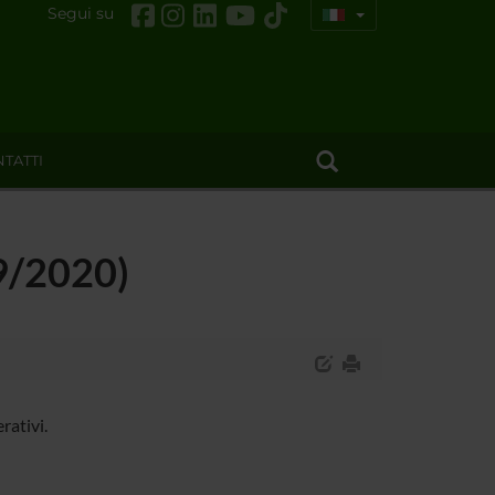
Segui su
TATTI
19/2020)
rativi.