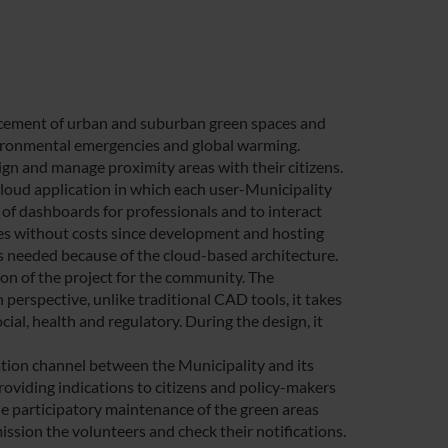
ancement of urban and suburban green spaces and
 environmental emergencies and global warming.
ign and manage proximity areas with their citizens.
b cloud application in which each user-Municipality
t of dashboards for professionals and to interact
ities without costs since development and hosting
 is needed because of the cloud-based architecture.
ion of the project for the community. The
n perspective, unlike traditional CAD tools, it takes
ocial, health and regulatory. During the design, it
ation channel between the Municipality and its
providing indications to citizens and policy-makers
the participatory maintenance of the green areas
ssion the volunteers and check their notifications.