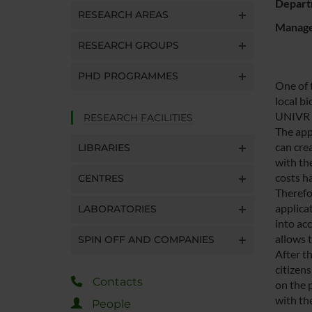
Depart
RESEARCH AREAS
Manager
RESEARCH GROUPS
PHD PROGRAMMES
One of 
local bi
UNIVR w
RESEARCH FACILITIES
The appl
can cre
LIBRARIES
with th
costs h
CENTRES
Therefor
applicat
LABORATORIES
into acc
allows 
SPIN OFF AND COMPANIES
After t
citizen
Contacts
on the 
with th
People