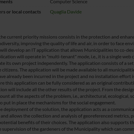
ments
Computer Science
s or local contacts
Quaglia Davide
the current priority missions consists in the protection and enh
odiversity, improving the quality of life and air, in order to face
ill develop an IT application that allows Municipalities to co-des
ication will operate in "multi-tenant" mode, i.e., it is a single we
ate its own project independently. The application consists of a se
e citizens. The application will be made available to all municipal
ave already been incurred in the project and no installation effort
e this application can be fully considered as an original contribut
ion will include all the other results of the project. From the desig
ount all the aspects of the problem, i.e., architectural, ecological, s
to put in place the mechanisms for the social engagement.
he deployment of the solution, the application acts as a communic
s and allows the collection and analysis of georeferenced metrics, 
potential benefits of their choices. The application also supports 
e supervision of the gardeners of the Municipality which can commi