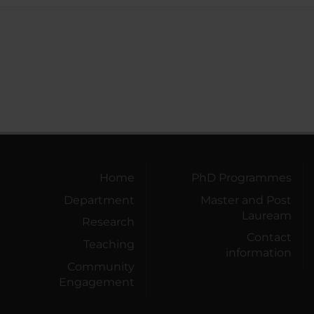
Home
PhD Programmes
Department
Master and Post
Lauream
Research
Contact
Teaching
information
Community
Engagement