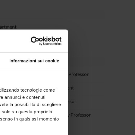
partment
Informazioni sui cookie
uaglia
Associate Professor
harifi
PhD student
utilizzando tecnologie come i
re annunci e contenuti
Tardivo
Full Professor
vete la possibilità di scegliere
li solo su questa proprietà
illa
Temporary Professor
consenso in qualsiasi momento