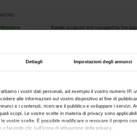
NSORS:
Ministero
Funds:
assigned and managed by the de
iversità e della
a
Dettagli
Impostazioni degli annunci
ECT PARTICIPANTS
ntarolli
Temporary Professor
Davide Q
azzoletti
Associate Professor
Ashraf S
rattiamo i vostri dati personali, ad esempio il vostro numero IP, 
dere alle informazioni sul vostro dispositivo al fine di pubblica
lo De Vincenzi
Stefano 
nunci e i contenuti, ricercare il pubblico e sviluppare i servizi. A
r quali scopi. Le vostre scelte in materia di privacy sono applicabi
 Minici
Tiziano V
to le vostre scelte. È possibile modificare o revocare il proprio 
 o facendo clic sull'icona di attivazione della privacy.
a Polin
Associate Professor