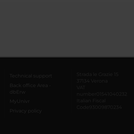
Strada le Grazie 15
Technical support
37134 Verona
Back office Area -
VAT
dbErw
number01541040232
Italian Fiscal
MyUnivr
Code93009870234
Privacy policy