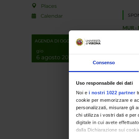
Places
SPO
Calendar
MUR - 
dell'Un
AGENDA DI OGGI
Ricerc
gio
6 agosto 2026
Consenso
PROJ
Elia Bre
Uso responsabile dei dati
Lucia C
Noi e
i nostri 1022 partner
t
cookie per memorizzare e acce
Marcel
personalizzati, misurare gli an
chi utilizza i vostri dati e pe
Alessio
digitale in cui avete effettua
dalla Dichiarazione sui cookie
Veronic