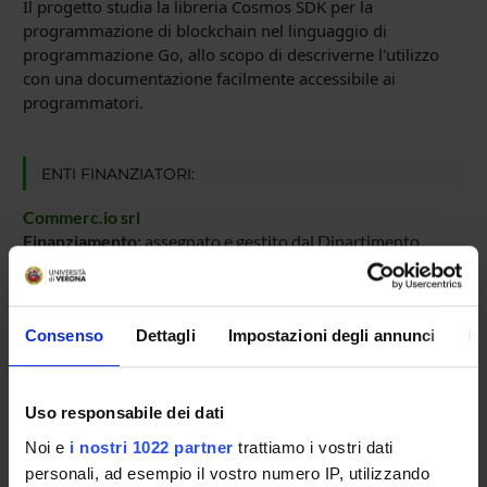
Il progetto studia la libreria Cosmos SDK per la
programmazione di blockchain nel linguaggio di
programmazione Go, allo scopo di descriverne l'utilizzo
con una documentazione facilmente accessibile ai
programmatori.
ENTI FINANZIATORI:
Commerc.io srl
Finanziamento:
assegnato e gestito dal Dipartimento
PARTECIPANTI AL PROGETTO
Consenso
Dettagli
Impostazioni degli annunci
In
Nicola Fausto Spoto
Professore associato
Uso responsabile dei dati
Noi e
i nostri 1022 partner
trattiamo i vostri dati
Fabio Tagliaferro
personali, ad esempio il vostro numero IP, utilizzando