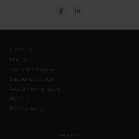
Dottorati
Master
Contatti e mappa
Supporto tecnico
Area Amministrativa
MyUnivr
Privacy policy
Segui su