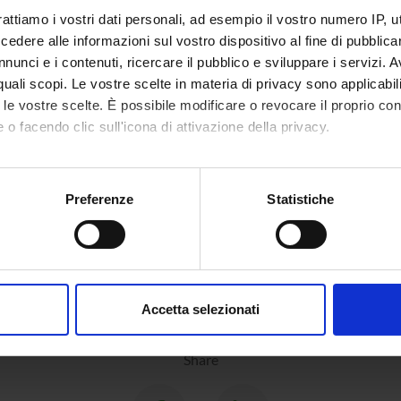
rattiamo i vostri dati personali, ad esempio il vostro numero IP, 
ECT PARTICIPANTS
dere alle informazioni sul vostro dispositivo al fine di pubblica
 Pra
Stefano
nunci e i contenuti, ricercare il pubblico e sviluppare i servizi. A
r quali scopi. Le vostre scelte in materia di privacy sono applicabi
Fausto Spoto
Associate Professor
to le vostre scelte. È possibile modificare o revocare il proprio 
 o facendo clic sull'icona di attivazione della privacy.
mo anche:
RCH AREAS INVOLVED IN THE PROJECT
oni sulla tua posizione geografica, con un'approssimazione di qu
Preferenze
Statistiche
eria del Software e Verifica Formale
spositivo, scansionandolo attivamente alla ricerca di caratteristich
ics and reasoning
aborati i tuoi dati personali e imposta le tue preferenze nella
s
consenso in qualsiasi momento dalla Dichiarazione sui cookie.
Accetta selezionati
nalizzare contenuti ed annunci, per fornire funzionalità dei socia
inoltre informazioni sul modo in cui utilizzi il nostro sito con i n
Share
icità e social media, i quali potrebbero combinarle con altre inform
lizzo dei loro servizi.