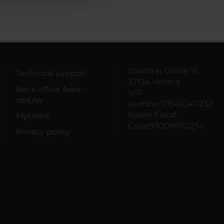
Strada le Grazie 15
Technical support
37134 Verona
Back office Area -
VAT
dbErw
number01541040232
Italian Fiscal
MyUnivr
Code93009870234
Privacy policy