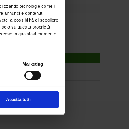
utilizzando tecnologie come i
re annunci e contenuti
 Zambon
vete la possibilità di scegliere
li solo su questa proprietà
consenso in qualsiasi momento
alche metro,
Marketing
e specifiche (impronte
ezione dettagli
. Puoi
Accetta tutti
l media e per analizzare il
ostri partner che si occupano
azioni che hai fornito loro o