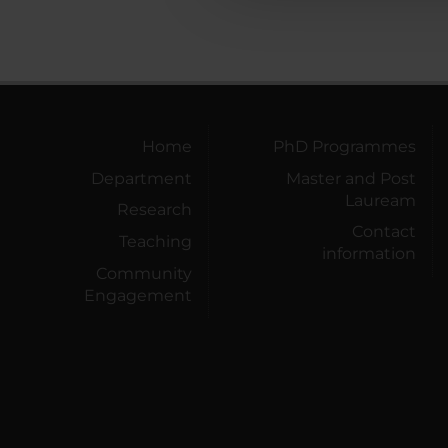
Home
PhD Programmes
Department
Master and Post
Lauream
Research
Contact
Teaching
information
Community
Engagement