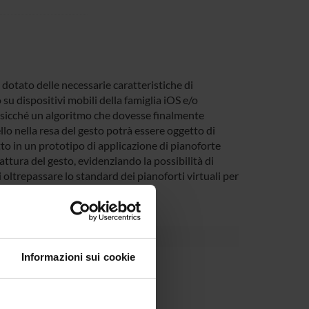
 dotato delle necessarie caratteristiche di
su dispositivi mobili della famiglia iOS e/o
, sicché un algoritmo che dovesse finalmente
llo nella resa del gesto potrà essere oggetto di
tto in un prototipo di applicazione di pianoforte
attura del gesto, evidenziando la possibilità di
 oltrepassare lo standard dei pianoforti virtuali per
n.
Informazioni sui cookie
partment