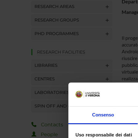
Depart
RESEARCH AREAS
Manager
RESEARCH GROUPS
PHD PROGRAMMES
Il proge
accurate
Android
RESEARCH FACILITIES
riuscire
pubblica
LIBRARIES
virtuale
realizza
CENTRES
iOS e A
LABORATORIES
SPO
SPIN OFF AND COMPANIES
Consenso
Viscoun
Contacts
S.p.A.
People
Uso responsabile dei dati