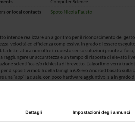
ments
Computer Science
s or local contacts
Spoto Nicola Fausto
tto intende realizzare un algoritmo per il riconoscimento del gesto
zza, velocità ed efficienza complessiva, in grado di essere eseguito 
. La letteratura non offre in questo senso soluzioni pronte all’uso
 a raggiungere un’accuratezza e un tempo di risposta di elevato live
zione scientifica e/o richiesta di brevetto. L'algoritmo verrà trado
 per dispositivi mobili della famiglia iOS e/o Android basato sulla c
re una “app” la quale, con poco hardware aggiuntivo, sia in grado di
ndroid, attualmente basato sull’interazione mediante touch-scree
NSORS:
Dettagli
Impostazioni degli annunci
t International
Funds:
assigned and managed by the de