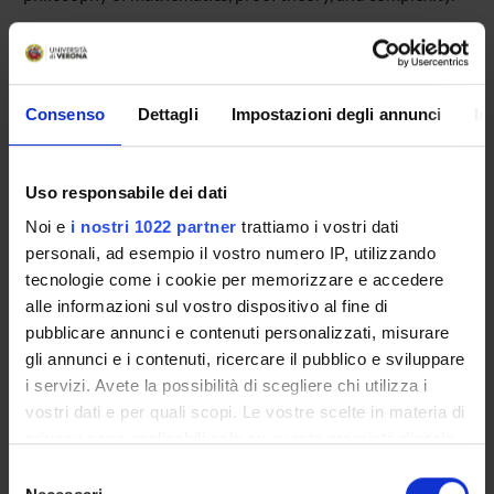
SPONSORS:
John Templeton Foundation
Consenso
Dettagli
Impostazioni degli annunci
In
Funds:
assigned and managed by the department
Uso responsabile dei dati
Noi e
i nostri 1022 partner
trattiamo i vostri dati
PROJECT PARTICIPANTS
personali, ad esempio il vostro numero IP, utilizzando
Ingo Blechschmidt
tecnologie come i cookie per memorizzare e accedere
alle informazioni sul vostro dispositivo al fine di
Giulio Fellin
pubblicare annunci e contenuti personalizzati, misurare
Temporary Professor
gli annunci e i contenuti, ricercare il pubblico e sviluppare
Peter Michael Schuster
i servizi. Avete la possibilità di scegliere chi utilizza i
Full Professor
vostri dati e per quali scopi. Le vostre scelte in materia di
privacy sono applicabili solo su questa proprietà digitale
Daniel Wessel
in cui avete effettuato le vostre scelte. È possibile
Selezione
Franziskus Wolfgang Josef Wiesnet
modificare o revocare il proprio consenso in qualsiasi