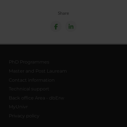
Share
PhD Programmes
Master and Post Lauream
Contact information
Technical support
Back office Area - dbErw
MyUnivr
Privacy policy