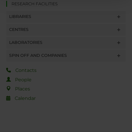
pubblicità e social media, i quali potrebbero combinarle
RESEARCH FACILITIES
con altre informazioni che hai fornito loro o che hanno
raccolto dal tuo utilizzo dei loro servizi.
LIBRARIES
CENTRES
LABORATORIES
SPIN OFF AND COMPANIES
Contacts
People
Places
Calendar