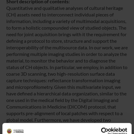
Short description of contents:
Quantitative and qualitative analyses of cultural heritage
(CH) assets need to interconnect individual pieces of
information, including a variety of multimodal acquisitions,
to form a holistic compounded view of studied objects. The
need for joint acquisition brings with it the requirement for
defining a protocol to store, structure and support the
interoperability of the multisource data. In our work, we are
performing multiple imaging studies in order to analyze the
material, to monitor the behavior and to diagnose the
status of CH objects. In particular, we employ, in addition to
coarse 3D scanning, two high-resolution surface data
capture techniques: reflectance transformation imaging
and microprofilometry. Given this multivariate input, we
have defined a hierarchical data organization, similar to the
one used in the medical field by the Digital Imaging and
Communications in Medicine (DICOM) protocol, that
supports pre-alignment of local patches with respect to a
global model. Furthermore, we have developed two
supporting tools for multimodal data handling: one for
metadata annotation and another one for image