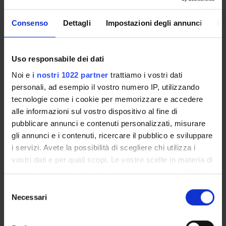
registration. In this work, we illustrate our approach and
discuss its practical application in a case study on a real CH
Consenso
Dettagli
Impostazioni degli annunci
In
object – a bronze bas-relief.
Product ID:
Uso responsabile dei dati
103302
Noi e
i nostri 1022 partner
trattiamo i vostri dati
Handle IRIS:
personali, ad esempio il vostro numero IP, utilizzando
11562/980829
tecnologie come i cookie per memorizzare e accedere
Last Modified:
alle informazioni sul vostro dispositivo al fine di
June 3, 2023
pubblicare annunci e contenuti personalizzati, misurare
Bibliographic citation:
gli annunci e i contenuti, ricercare il pubblico e sviluppare
Ciortan, Irina-Mihaela; Pintus, Ruggero;
Marchioro,
i servizi. Avete la possibilità di scegliere chi utilizza i
Giacomo
;
Daffara, Claudia
; Gobbetti, Enrico;
Giachetti,
vostri dati e per quali scopi. Le vostre scelte in materia di
Andrea
,
A DICOM-Inspired Metadata Architecture for
privacy sono applicabili solo su questa proprietà digitale
Managing Multimodal Acquisitions in Cultural Heritage
in cui avete effettuato le vostre scelte. È possibile
Selezione
Digital Cultural Heritage
,
Springer International Publishing
modificare o revocare il proprio consenso in qualsiasi
Necessari
del
,
2018
,
pp. 37-49
momento dalla Dichiarazione sui cookie o facendo clic
consenso
sull'icona di attivazione della privacy.
Consulta la scheda completa presente nel
repository