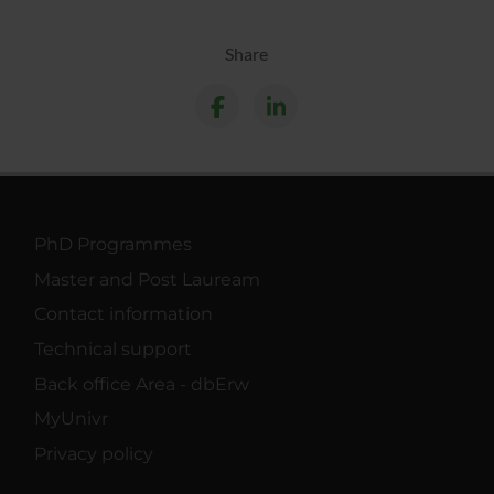
Share
PhD Programmes
Master and Post Lauream
Contact information
Technical support
Back office Area - dbErw
MyUnivr
Privacy policy