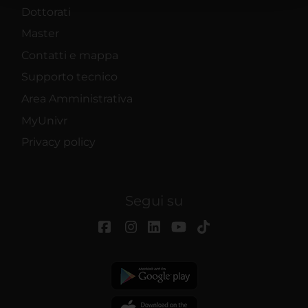
Dottorati
raccolto dal tuo utilizzo dei loro servizi.
Master
Contatti e mappa
Supporto tecnico
Area Amministrativa
MyUnivr
Privacy policy
Segui su