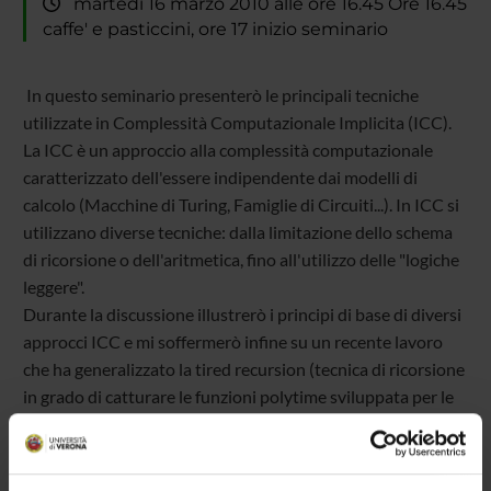
martedì 16 marzo 2010 alle ore 16.45 Ore 16.45
caffe' e pasticcini, ore 17 inizio seminario
In questo seminario presenterò le principali tecniche
utilizzate in Complessità Computazionale Implicita (ICC).
La ICC è un approccio alla complessità computazionale
caratterizzato dell'essere indipendente dai modelli di
calcolo (Macchine di Turing, Famiglie di Circuiti...). In ICC si
utilizzano diverse tecniche: dalla limitazione dello schema
di ricorsione o dell'aritmetica, fino all'utilizzo delle "logiche
leggere".
Durante la discussione illustrerò i principi di base di diversi
approcci ICC e mi soffermerò infine su un recente lavoro
che ha generalizzato la tired recursion (tecnica di ricorsione
in grado di catturare le funzioni polytime sviluppata per le
word algebras da D. Leivant nei primi anni Novanta)
estendendola a tutte le free algebras.