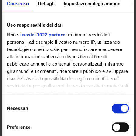
Consenso
Dettagli
Impostazioni degli annunci
In
Uso responsabile dei dati
Luogo
Noi e
i nostri 1022 partner
trattiamo i vostri dati
Ca' Vignal - Piramide, Piano 0,
Sala Verde
personali, ad esempio il vostro numero IP, utilizzando
Referente
tecnologie come i cookie per memorizzare e accedere
Referente esterno
alle informazioni sul vostro dispositivo al fine di
Data pubblicazione
pubblicare annunci e contenuti personalizzati, misurare
4 marzo 2010
gli annunci e i contenuti, ricercare il pubblico e sviluppare
i servizi. Avete la possibilità di scegliere chi utilizza i
vostri dati e per quali scopi. Le vostre scelte in materia di
privacy sono applicabili solo su questa proprietà digitale
in cui avete effettuato le vostre scelte. È possibile
Selezione
OFFERTA FORMATIVA
modificare o revocare il proprio consenso in qualsiasi
Necessari
del
momento dalla Dichiarazione sui cookie o facendo clic
consenso
CORSI DI STUDIO
sull'icona di attivazione della privacy.
Preferenze
DOTTORATI, MASTER E FORMAZIONE SUPERIORE