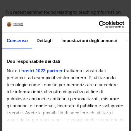
No recent seminar found relating to teaching Information
Theory.
Consenso
Dettagli
Impostazioni degli annunci
In
STUDYING
COURSES
Uso responsabile dei dati
PHD PROGRAMMES AND POSTGRADUATE
Noi e
i nostri 1022 partner
trattiamo i vostri dati
TRAINING
personali, ad esempio il vostro numero IP, utilizzando
tecnologie come i cookie per memorizzare e accedere
Contacts
alle informazioni sul vostro dispositivo al fine di
pubblicare annunci e contenuti personalizzati, misurare
People
gli annunci e i contenuti, ricercare il pubblico e sviluppare
Places
i servizi. Avete la possibilità di scegliere chi utilizza i
Calendar
vostri dati e per quali scopi. Le vostre scelte in materia di
privacy sono applicabili solo su questa proprietà digitale