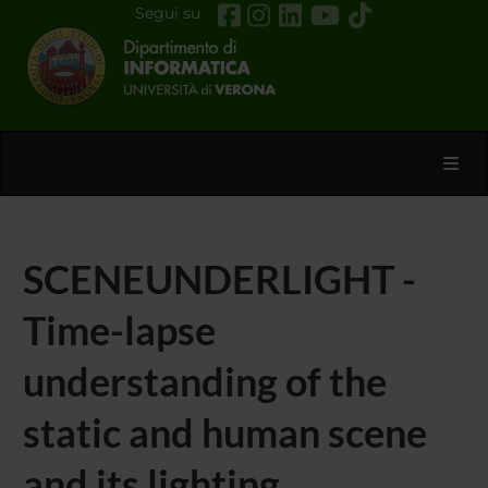
Segui su
Toggl
SCENEUNDERLIGHT -
Time-lapse
understanding of the
static and human scene
and its lighting