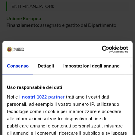
ENTI FINANZIATORI:
Unione Europea
Finanziamento:
assegnato e gestito dal Dipartimento
PARTECIPANTI AL PROGETTO
Marco Cristani
Consenso
Dettagli
Impostazioni degli annunci
In
Professore ordinario
Uso responsabile dei dati
AREE DI RICERCA COINVOLTE DAL PROGETTO
Noi e
i nostri 1022 partner
trattiamo i vostri dati
personali, ad esempio il vostro numero IP, utilizzando
Intelligenza Artificiale
tecnologie come i cookie per memorizzare e accedere
Artificial intelligence
alle informazioni sul vostro dispositivo al fine di
pubblicare annunci e contenuti personalizzati, misurare
gli annunci e i contenuti, ricercare il pubblico e sviluppare