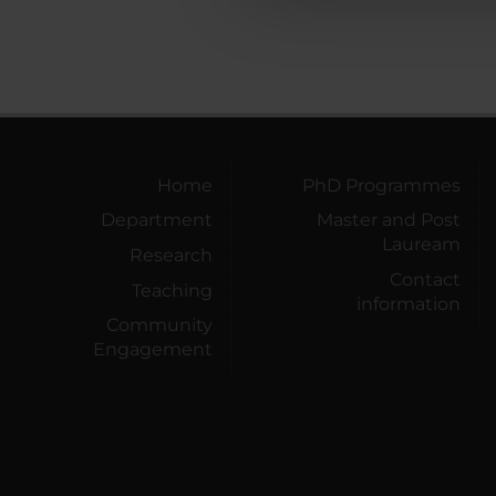
Home
PhD Programmes
Department
Master and Post
Lauream
Research
Contact
Teaching
information
Community
Engagement