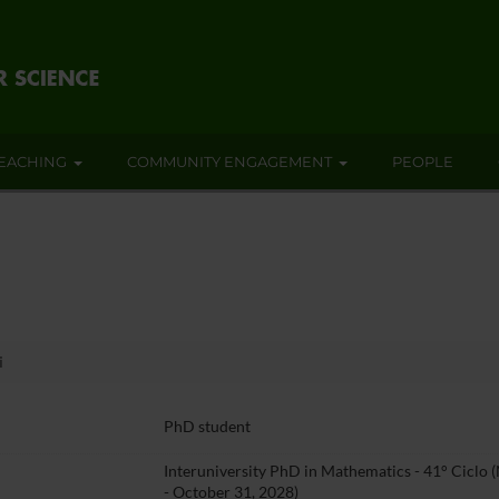
EACHING
COMMUNITY ENGAGEMENT
PEOPLE
i
PhD student
Interuniversity PhD in Mathematics - 41° Ciclo
- October 31, 2028)