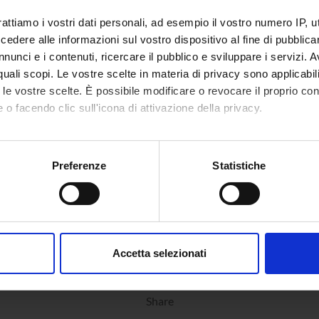
rattiamo i vostri dati personali, ad esempio il vostro numero IP, 
dere alle informazioni sul vostro dispositivo al fine di pubblica
nunci e i contenuti, ricercare il pubblico e sviluppare i servizi. A
r quali scopi. Le vostre scelte in materia di privacy sono applicabi
to le vostre scelte. È possibile modificare o revocare il proprio 
 o facendo clic sull'icona di attivazione della privacy.
mo anche:
oni sulla tua posizione geografica, con un'approssimazione di qu
Preferenze
Statistiche
spositivo, scansionandolo attivamente alla ricerca di caratteristich
aborati i tuoi dati personali e imposta le tue preferenze nella
s
consenso in qualsiasi momento dalla Dichiarazione sui cookie.
Accetta selezionati
nalizzare contenuti ed annunci, per fornire funzionalità dei socia
inoltre informazioni sul modo in cui utilizzi il nostro sito con i n
Share
icità e social media, i quali potrebbero combinarle con altre inform
lizzo dei loro servizi.