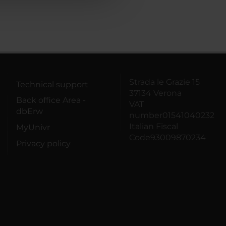
Strada le Grazie 15
Technical support
37134 Verona
Back office Area -
VAT
dbErw
number01541040232
Italian Fiscal
MyUnivr
Code93009870234
Privacy policy