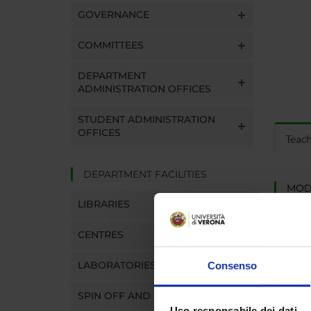
GOVERNANCE
COMMITTEES
DEPARTMENT
ADMINISTRATION OFFICES
STUDENT ADMINISTRATION
OFFICES
Teac
DEPARTMENT FACILITIES
MOD
LIBRARIES
Modules
Click o
CENTRES
LABORATORIES
Consenso
SPIN OFF AND COMPANIES
Uso responsabile dei dati