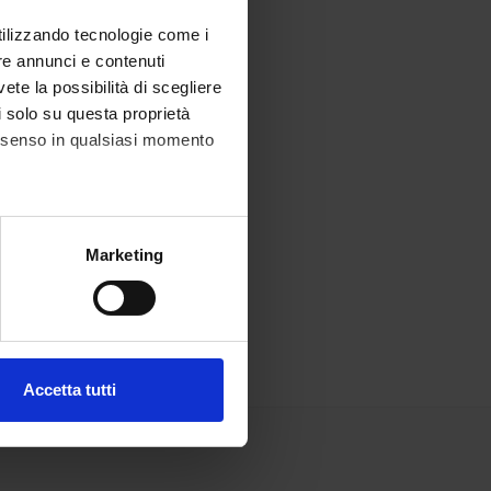
utilizzando tecnologie come i
re annunci e contenuti
vete la possibilità di scegliere
li solo su questa proprietà
consenso in qualsiasi momento
alche metro,
Marketing
e specifiche (impronte
ezione dettagli
. Puoi
Accetta tutti
l media e per analizzare il
ostri partner che si occupano
azioni che hai fornito loro o