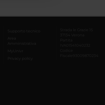
Strada le Grazie 15
Supporto tecnico
37134 Verona
Area
Partita
Amministrativa
IVA01541040232
Codice
MyUnivr
Fiscale93009870234
Privacy policy