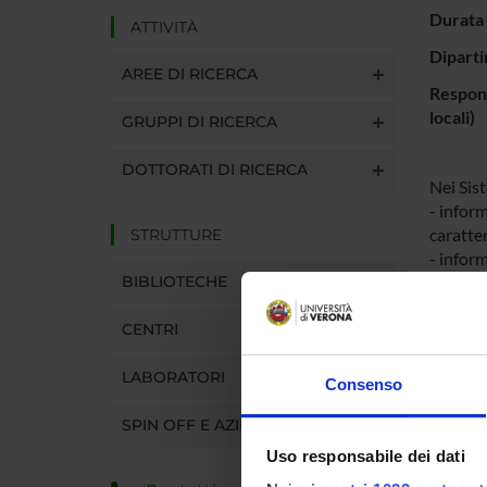
Durata 
ATTIVITÀ
Diparti
AREE DI RICERCA
Respons
locali)
GRUPPI DI RICERCA
DOTTORATI DI RICERCA
Nei Sis
- inform
caratter
STRUTTURE
- inform
BIBLIOTECHE
territor
- infor
CENTRI
Per pote
In parti
LABORATORI
nel pro
Consenso
aspetti 
SPIN OFF E AZIENDE
spaziali
Uso responsabile dei dati