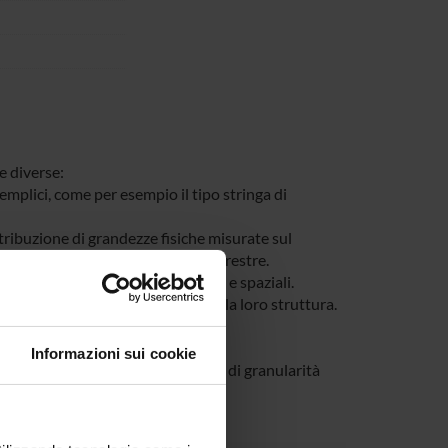
e diverse:
emplici, come per esempio il tipo stringa di
stribuzione di grandezze fisiche misurate sul
volta collocati sulla superficie terrestre.
delle informazioni alfanumeriche e spaziali.
crizione del loro contenuto e della loro struttura.
Informazioni sui cookie
fra oggetti e la gestione integrata di granularità