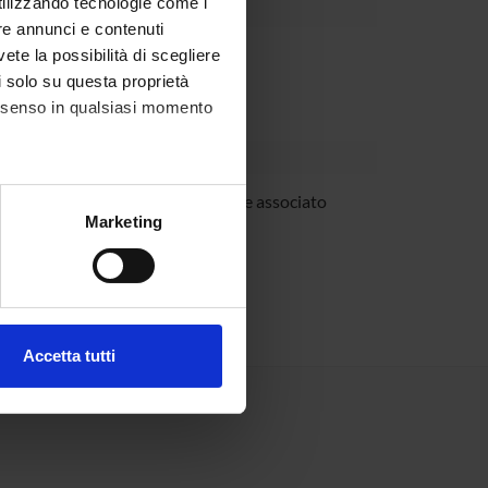
utilizzando tecnologie come i
re annunci e contenuti
Dipartimento
vete la possibilità di scegliere
li solo su questa proprietà
consenso in qualsiasi momento
 Posenato
Professore associato
alche metro,
Marketing
e specifiche (impronte
ezione dettagli
. Puoi
Accetta tutti
l media e per analizzare il
ostri partner che si occupano
azioni che hai fornito loro o